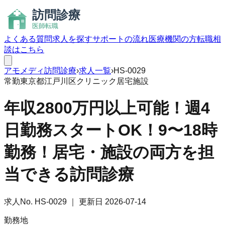
よくある質問
求人を探す
サポートの流れ
医療機関の方
転職相
談はこちら
アモメディ
訪問診療
›
求人一覧
›
HS-0029
常勤
東京都江戸川区
クリニック
居宅
施設
年収2800万円以上可能！週4
日勤務スタートOK！9〜18時
勤務！居宅・施設の両方を担
当できる訪問診療
求人No.
HS-0029
｜ 更新日
2026-07-14
勤務地