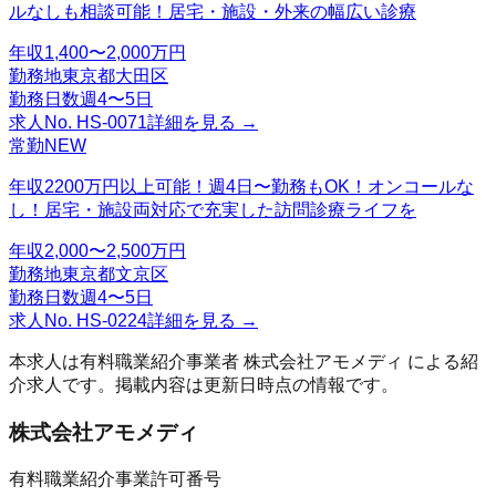
ルなしも相談可能！居宅・施設・外来の幅広い診療
年収
1,400〜2,000万円
勤務地
東京都大田区
勤務日数
週4〜5日
求人No.
HS-0071
詳細を見る →
常勤
NEW
年収2200万円以上可能！週4日〜勤務もOK！オンコールな
し！居宅・施設両対応で充実した訪問診療ライフを
年収
2,000〜2,500万円
勤務地
東京都文京区
勤務日数
週4〜5日
求人No.
HS-0224
詳細を見る →
本求人は有料職業紹介事業者
株式会社アモメディ
による紹
介求人です。掲載内容は更新日時点の情報です。
株式会社アモメディ
有料職業紹介事業許可番号