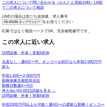
この求人について問い合わせる（かんたん登録10秒）
LINE
でこの求人について相談
LINEの場合は友だち追加後、求人番号
をお送りください
HS-0029
⧉ タップでコピー
応募ではなく相談ベースでOK。完全秘密厳守です。
この求人に近い求人
訪問診療・外来｜常勤
NEW
当直なし・週4日〜可。オンコール対応なら年収2,000万円
超も
年収
1,600〜2,000万円
勤務地
東京都世田谷区
勤務日数
週4〜5日
求人No.
HS-0021
詳細を見る →
訪問診療・外来｜常勤
NEW
年収2000万円以上も可能！週4日〜の柔軟な勤務！オンコー