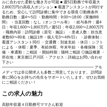
ルに合わせた柔軟な働き方が可能 ■ 週5日勤務で年収最大
2,800万円の高収入ポジション ■ 看護アシスタントが同行す
るため、安心して訪問診療に集中できる環境 ◎勤務条件 ・
勤務日数：週4〜5日 ・勤務時間：9:00〜18:00（実働8時
間） ・当直回数：なし（オンコール有） ・給与条件：週4
日：年収1,600〜1,800万円／週5日：年収2,000〜2,800万円
・職務内容：訪問診療（居宅・施設） ・患者人数：担当患
者数60〜80名（施設1件・個人宅3〜4件/日） ・診療体制：
看護アシスタント同行 ・交通費：別途支給 ・休日：シフト
による ・休暇：夏季、有給休暇、年末年始 ・各種保険：完
備 ・車通勤：ご相談 ・開始時期：随時ご相談 ◎施設概要 ・
所在地：東京都江戸川区 ・アクセス：詳細はお問い合わせ
下さい
━━━━━━━━━━━━━━━━━━━━━━━━ アモ
メディでは非公開求人も多数ご用意しております。 訪問診
療に関心をお持ちの先生をサポートいたします。ぜひお気軽
にご相談ください！
この求人の魅力
高額年収
週４日勤務可
ママさん歓迎