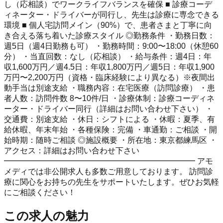
し（応相談）でワークライフバランスを確保 ■ 診療コーデ
ィネーター・ドライバーが同行し、先生は診療に専念できる
環境 ■ 個人宅訪問メイン（90%）で、患者さまと丁寧に向
き合える落ち着いた診療スタイル ◎勤務条件 ・勤務日数：
週5日（週4日勤務も可） ・勤務時間：9:00〜18:00（休憩60
分） ・当直回数：なし（応相談） ・給与条件：週4日：年
収1,600万円／週4.5日：年収1,800万円／週5日：年収1,900
万円〜2,200万円（資格・臨床経験により異なる）※夜間出
動手当は別途支給 ・職務内容：在宅医療（訪問診療） ・患
者人数：訪問件数 8〜10件/日 ・診療体制：診療コーディネ
ーター・ドライバー同行（詳細はお問い合わせ下さい） ・
交通費：別途支給 ・休日：シフトによる ・休暇：夏季、有
給休暇、年末年始 ・各種保険：完備 ・車通勤：ご相談 ・開
始時期：随時ご相談 ◎施設概要 ・所在地：東京都練馬区 ・
アクセス：詳細はお問い合わせ下さい
━━━━━━━━━━━━━━━━━━━━━━━━ アモ
メディでは非公開求人も多数ご用意しております。 訪問診
療に関心をお持ちの先生をサポートいたします。ぜひお気軽
にご相談ください！
この求人の魅力