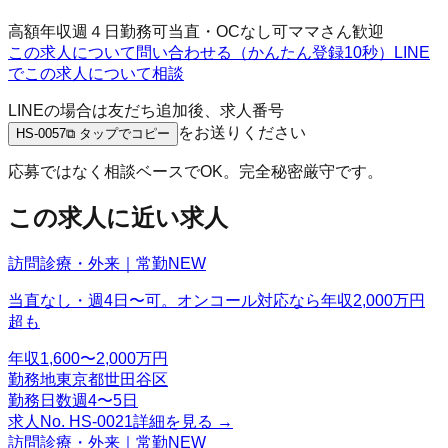
高額年収
週４日勤務可
当直・OCなし可
ママさん歓迎
この求人について問い合わせる（かんたん登録10秒）
LINE
でこの求人について相談
LINEの場合は友だち追加後、求人番号
をお送りください
HS-0057
⧉ タップでコピー
応募ではなく相談ベースでOK。完全秘密厳守です。
この求人に近い求人
訪問診療・外来｜常勤
NEW
当直なし・週4日〜可。オンコール対応なら年収2,000万円
超も
年収
1,600〜2,000万円
勤務地
東京都世田谷区
勤務日数
週4〜5日
求人No.
HS-0021
詳細を見る →
訪問診療・外来｜常勤
NEW