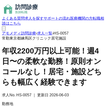
よくある質問
求人を探す
サポートの流れ
医療機関の方
転職相
談はこちら
アモメディ
訪問診療
›
求人一覧
›
HS-0057
常勤
東京都練馬区
クリニック
居宅
施設
年収2200万円以上可能！週4
日〜の柔軟な勤務！原則オン
コールなし！居宅・施設どち
らも幅広く経験できます
求人No.
HS-0057
｜ 更新日
2026-06-03
勤務地