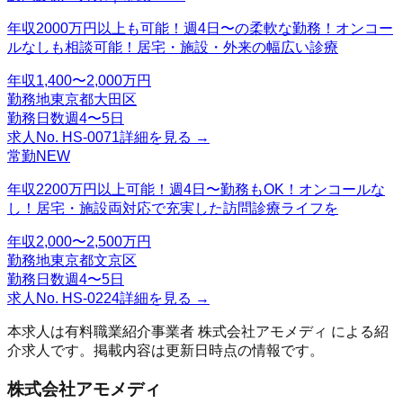
年収2000万円以上も可能！週4日〜の柔軟な勤務！オンコー
ルなしも相談可能！居宅・施設・外来の幅広い診療
年収
1,400〜2,000万円
勤務地
東京都大田区
勤務日数
週4〜5日
求人No.
HS-0071
詳細を見る →
常勤
NEW
年収2200万円以上可能！週4日〜勤務もOK！オンコールな
し！居宅・施設両対応で充実した訪問診療ライフを
年収
2,000〜2,500万円
勤務地
東京都文京区
勤務日数
週4〜5日
求人No.
HS-0224
詳細を見る →
本求人は有料職業紹介事業者
株式会社アモメディ
による紹
介求人です。掲載内容は更新日時点の情報です。
株式会社アモメディ