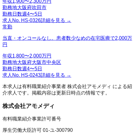
年収
1,900〜2,300万円
勤務地
大阪府吹田市
勤務日数
週4〜5日
求人No.
HS-0326
詳細を見る →
常勤
当直・オンコールなし。患者数少なめの在宅医療で2,000万
円
年収
1,800〜2,000万円
勤務地
大阪府大阪市中央区
勤務日数
週4〜5日
求人No.
HS-0243
詳細を見る →
本求人は有料職業紹介事業者
株式会社アモメディ
による紹
介求人です。掲載内容は更新日時点の情報です。
株式会社アモメディ
有料職業紹介事業許可番号
厚生労働大臣許可 01-ユ-300790