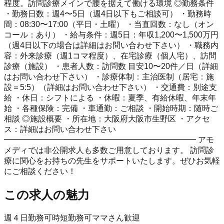
程度。訪問診療メインで腰を据えて働ける環境 ◎勤務条件
・勤務日数：週4〜5日（週4日以下もご相談可） ・勤務時
間：08:30〜17:00（平日・土曜） ・当直回数：なし（オン
コール：あり） ・給与条件：週5日：年収1,200〜1,500万円
（週4日以下の場合は詳細はお問い合わせ下さい） ・職務内
容：外来診療（週1コマ程度）、在宅診療（個人宅）、訪問
診療（施設） ・患者人数：訪問数 目安10〜20件／日（詳細
はお問い合わせ下さい） ・診療体制：主治医制（居宅：施
設＝5:5）（詳細はお問い合わせ下さい） ・交通費：別途支
給 ・休日：シフトによる ・休暇：夏季、有給休暇、年末年
始 ・各種保険：完備 ・車通勤：ご相談 ・開始時期：随時ご
相談 ◎施設概要 ・所在地：大阪府大阪市生野区 ・アクセ
ス：詳細はお問い合わせ下さい
━━━━━━━━━━━━━━━━━━━━━━━━ アモ
メディでは非公開求人も多数ご用意しております。 訪問診
療に関心をお持ちの先生をサポートいたします。ぜひお気軽
にご相談ください！
この求人の魅力
週４日勤務可
時短勤務可
ママさん歓迎