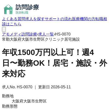
よくある質問
求人を探す
サポートの流れ
医療機関の方
転職相
談はこちら
アモメディ
訪問診療
›
求人一覧
›
HS-0070
常勤
大阪府大阪市生野区
クリニック
居宅
施設
年収1500万円以上可！週4
日〜勤務OK！居宅・施設・外
来対応
求人No.
HS-0070
｜ 更新日
2026-05-11
勤務地
大阪府大阪市生野区
勤務形態