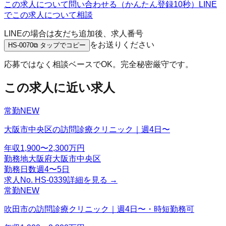
この求人について問い合わせる（かんたん登録10秒）
LINE
でこの求人について相談
LINEの場合は友だち追加後、求人番号
をお送りください
HS-0070
⧉ タップでコピー
応募ではなく相談ベースでOK。完全秘密厳守です。
この求人に近い求人
常勤
NEW
大阪市中央区の訪問診療クリニック｜週4日〜
年収
1,900〜2,300万円
勤務地
大阪府大阪市中央区
勤務日数
週4〜5日
求人No.
HS-0339
詳細を見る →
常勤
NEW
吹田市の訪問診療クリニック｜週4日〜・時短勤務可