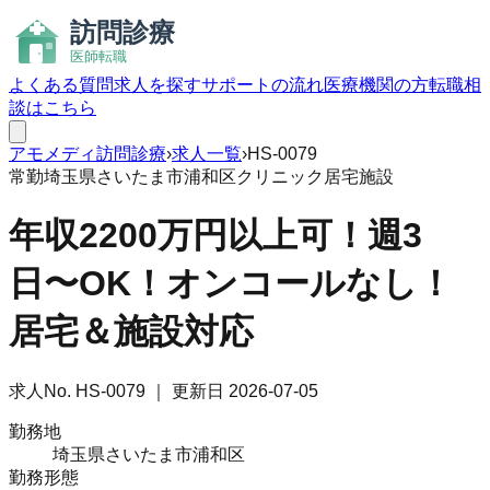
よくある質問
求人を探す
サポートの流れ
医療機関の方
転職相
談はこちら
アモメディ
訪問診療
›
求人一覧
›
HS-0079
常勤
埼玉県さいたま市浦和区
クリニック
居宅
施設
年収2200万円以上可！週3
日〜OK！オンコールなし！
居宅＆施設対応
求人No.
HS-0079
｜ 更新日
2026-07-05
勤務地
埼玉県さいたま市浦和区
勤務形態