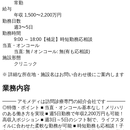
常勤
給与
年収 1,500〜2,200万円
勤務日数
週3〜5日
勤務時間
9:00 ～ 18:00【補足】時短勤務応相談
当直・オンコール
当直: 無 / オンコール: 無(有も応相談)
施設形態
クリニック
※ 詳細な所在地・施設名はお問い合わせ後にご案内します
業務内容
━━━ アモメディは訪問診療専門の紹介会社です ━━━━
◎特徴・ポイント ■ 当直・オンコール基本なし！メリハリ
のある働き方を実現 ■ 週5日勤務で年収2,200万円も可能！
高収入ポジション ■ 週3日～5日のシフト制で、ライフスタ
イルに合わせた柔軟な勤務が可能 ■ 時短勤務も応相談！子