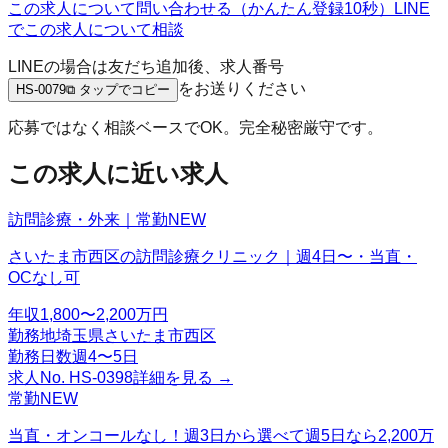
この求人について問い合わせる（かんたん登録10秒）
LINE
でこの求人について相談
LINEの場合は友だち追加後、求人番号
をお送りください
HS-0079
⧉ タップでコピー
応募ではなく相談ベースでOK。完全秘密厳守です。
この求人に近い求人
訪問診療・外来｜常勤
NEW
さいたま市西区の訪問診療クリニック｜週4日〜・当直・
OCなし可
年収
1,800〜2,200万円
勤務地
埼玉県さいたま市西区
勤務日数
週4〜5日
求人No.
HS-0398
詳細を見る →
常勤
NEW
当直・オンコールなし！週3日から選べて週5日なら2,200万