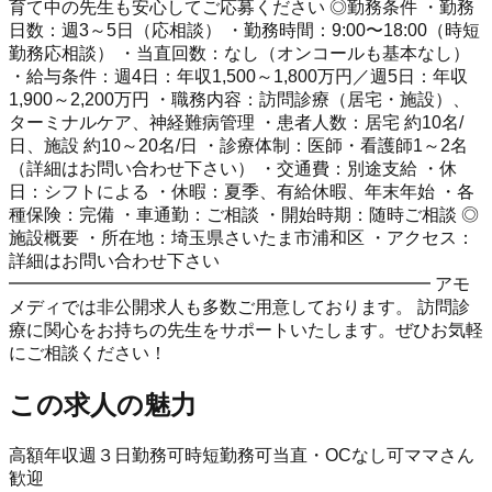
育て中の先生も安心してご応募ください ◎勤務条件 ・勤務
日数：週3～5日（応相談） ・勤務時間：9:00〜18:00（時短
勤務応相談） ・当直回数：なし（オンコールも基本なし）
・給与条件：週4日：年収1,500～1,800万円／週5日：年収
1,900～2,200万円 ・職務内容：訪問診療（居宅・施設）、
ターミナルケア、神経難病管理 ・患者人数：居宅 約10名/
日、施設 約10～20名/日 ・診療体制：医師・看護師1～2名
（詳細はお問い合わせ下さい） ・交通費：別途支給 ・休
日：シフトによる ・休暇：夏季、有給休暇、年末年始 ・各
種保険：完備 ・車通勤：ご相談 ・開始時期：随時ご相談 ◎
施設概要 ・所在地：埼玉県さいたま市浦和区 ・アクセス：
詳細はお問い合わせ下さい
━━━━━━━━━━━━━━━━━━━━━━━━ アモ
メディでは非公開求人も多数ご用意しております。 訪問診
療に関心をお持ちの先生をサポートいたします。ぜひお気軽
にご相談ください！
この求人の魅力
高額年収
週３日勤務可
時短勤務可
当直・OCなし可
ママさん
歓迎