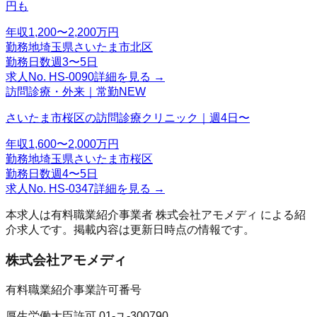
円も
年収
1,200〜2,200万円
勤務地
埼玉県さいたま市北区
勤務日数
週3〜5日
求人No.
HS-0090
詳細を見る →
訪問診療・外来｜常勤
NEW
さいたま市桜区の訪問診療クリニック｜週4日〜
年収
1,600〜2,000万円
勤務地
埼玉県さいたま市桜区
勤務日数
週4〜5日
求人No.
HS-0347
詳細を見る →
本求人は有料職業紹介事業者
株式会社アモメディ
による紹
介求人です。掲載内容は更新日時点の情報です。
株式会社アモメディ
有料職業紹介事業許可番号
厚生労働大臣許可 01-ユ-300790