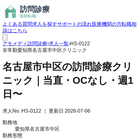
よくある質問
求人を探す
サポートの流れ
医療機関の方
転職相
談はこちら
アモメディ
訪問診療
›
求人一覧
›
HS-0122
非常勤
愛知県名古屋市中区
クリニック
名古屋市中区の訪問診療クリ
ニック｜当直・OCなし・週1
日〜
求人No.
HS-0122
｜ 更新日
2026-07-06
勤務地
愛知県名古屋市中区
勤務形態