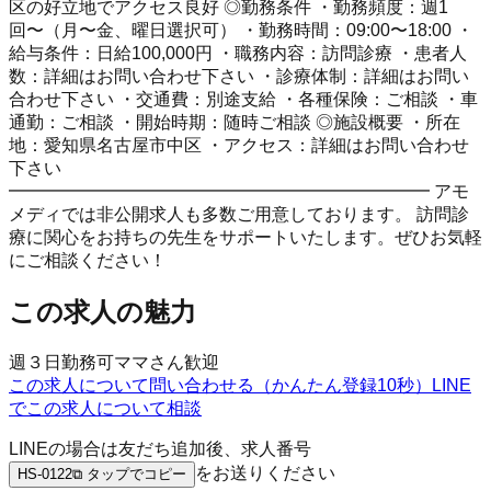
区の好立地でアクセス良好 ◎勤務条件 ・勤務頻度：週1
回〜（月〜金、曜日選択可） ・勤務時間：09:00〜18:00 ・
給与条件：日給100,000円 ・職務内容：訪問診療 ・患者人
数：詳細はお問い合わせ下さい ・診療体制：詳細はお問い
合わせ下さい ・交通費：別途支給 ・各種保険：ご相談 ・車
通勤：ご相談 ・開始時期：随時ご相談 ◎施設概要 ・所在
地：愛知県名古屋市中区 ・アクセス：詳細はお問い合わせ
下さい
━━━━━━━━━━━━━━━━━━━━━━━━ アモ
メディでは非公開求人も多数ご用意しております。 訪問診
療に関心をお持ちの先生をサポートいたします。ぜひお気軽
にご相談ください！
この求人の魅力
週３日勤務可
ママさん歓迎
この求人について問い合わせる（かんたん登録10秒）
LINE
でこの求人について相談
LINEの場合は友だち追加後、求人番号
をお送りください
HS-0122
⧉ タップでコピー