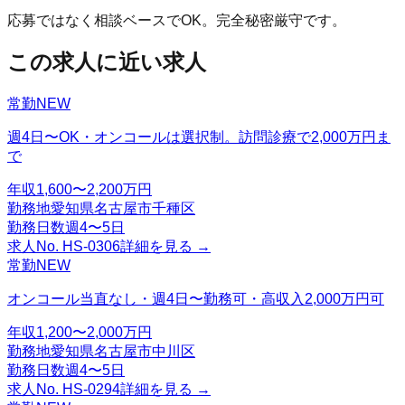
応募ではなく相談ベースでOK。完全秘密厳守です。
この求人に近い求人
常勤
NEW
週4日〜OK・オンコールは選択制。訪問診療で2,000万円ま
で
年収
1,600〜2,200万円
勤務地
愛知県名古屋市千種区
勤務日数
週4〜5日
求人No.
HS-0306
詳細を見る →
常勤
NEW
オンコール当直なし・週4日〜勤務可・高収入2,000万円可
年収
1,200〜2,000万円
勤務地
愛知県名古屋市中川区
勤務日数
週4〜5日
求人No.
HS-0294
詳細を見る →