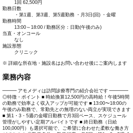
1回 62,500円
勤務日数
・第1週、第3週、第5週勤務 ・月3日(回) ・金曜
勤務時間
13:00～18:00 / 勤務区分：日勤(午後のみ)
当直・オンコール
なし
施設形態
クリニック
※ 詳細な所在地・施設名はお問い合わせ後にご案内します
業務内容
━━━ アモメディは訪問診療専門の紹介会社です ━━━━
◎特徴・ポイント ■ 時給換算12,500円の高時給！午後5時間
の勤務で効率よく収入アップが可能です ■ 13:00〜18:00の
午後のみ勤務で、常勤先との無理のない両立が実現できます
■ 第1・3・5週の金曜日勤務で月3回ペース、スケジュール
管理がしやすい定期アルバイトです ■ 終日勤務（日給
100,000円）も選択可能で、ご希望に合わせた柔軟な働き方