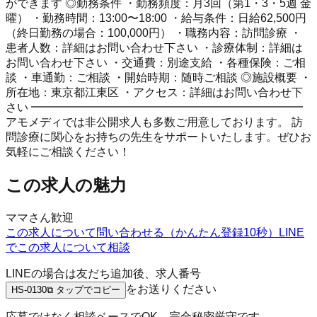
ができます ◎勤務条件 ・勤務頻度：月3回（第1・3・5週 金
曜） ・勤務時間：13:00〜18:00 ・給与条件：日給62,500円
（終日勤務の場合：100,000円） ・職務内容：訪問診療 ・
患者人数：詳細はお問い合わせ下さい ・診療体制：詳細は
お問い合わせ下さい ・交通費：別途支給 ・各種保険：ご相
談 ・車通勤：ご相談 ・開始時期：随時ご相談 ◎施設概要 ・
所在地：東京都江東区 ・アクセス：詳細はお問い合わせ下
さい ━━━━━━━━━━━━━━━━━━━━━━━━
アモメディでは非公開求人も多数ご用意しております。 訪
問診療に関心をお持ちの先生をサポートいたします。ぜひお
気軽にご相談ください！
この求人の魅力
ママさん歓迎
この求人について問い合わせる（かんたん登録10秒）
LINE
でこの求人について相談
LINEの場合は友だち追加後、求人番号
をお送りください
HS-0130
⧉ タップでコピー
応募ではなく相談ベースでOK。完全秘密厳守です。