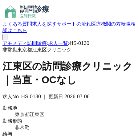
よくある質問
求人を探す
サポートの流れ
医療機関の方
転職相
談はこちら
アモメディ
訪問診療
›
求人一覧
›
HS-0130
非常勤
東京都江東区
クリニック
江東区の訪問診療クリニック
｜当直・OCなし
求人No.
HS-0130
｜ 更新日
2026-07-06
勤務地
東京都江東区
勤務形態
非常勤
給与