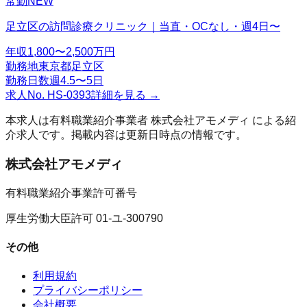
常勤
NEW
足立区の訪問診療クリニック｜当直・OCなし・週4日〜
年収
1,800〜2,500万円
勤務地
東京都足立区
勤務日数
週4.5〜5日
求人No.
HS-0393
詳細を見る →
本求人は有料職業紹介事業者
株式会社アモメディ
による紹
介求人です。掲載内容は更新日時点の情報です。
株式会社アモメディ
有料職業紹介事業許可番号
厚生労働大臣許可 01-ユ-300790
その他
利用規約
プライバシーポリシー
会社概要