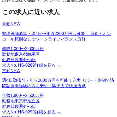
この求人に近い求人
常勤
NEW
管理医師募集・週4日〜年収2200万円も可能！ 当直・オン
コール原則なしでワークライフバランス良好
年収
1,000〜2,000万円
勤務地
東京都練馬区
勤務日数
週4〜5日
求人No.
HS-0289
詳細を見る →
常勤
NEW
週4日勤務可・年収2000万円も可能！充実サポート体制で訪
問診療未経験の方も安心！駅チカで快適通勤
年収
1,800〜2,500万円
勤務地
東京都足立区
勤務日数
週4〜5日
求人No.
HS-0299
詳細を見る →