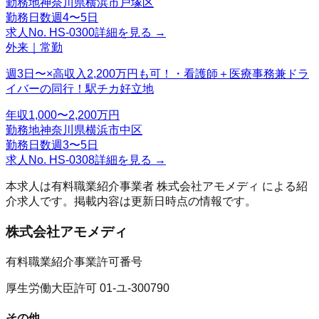
勤務地
神奈川県横浜市戸塚区
勤務日数
週4〜5日
求人No.
HS-0300
詳細を見る →
外来｜常勤
週3日〜×高収入2,200万円も可！・看護師＋医療事務兼ドラ
イバーの同行！駅チカ好立地
年収
1,000〜2,200万円
勤務地
神奈川県横浜市中区
勤務日数
週3〜5日
求人No.
HS-0308
詳細を見る →
本求人は有料職業紹介事業者
株式会社アモメディ
による紹
介求人です。掲載内容は更新日時点の情報です。
株式会社アモメディ
有料職業紹介事業許可番号
厚生労働大臣許可 01-ユ-300790
その他