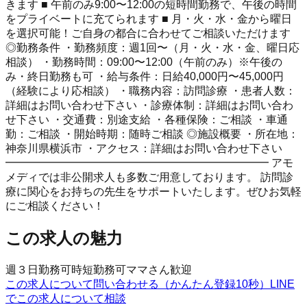
きます ■ 午前のみ9:00〜12:00の短時間勤務で、午後の時間
をプライベートに充てられます ■ 月・火・水・金から曜日
を選択可能！ご自身の都合に合わせてご相談いただけます
◎勤務条件 ・勤務頻度：週1回〜（月・火・水・金、曜日応
相談） ・勤務時間：09:00〜12:00（午前のみ）※午後の
み・終日勤務も可 ・給与条件：日給40,000円〜45,000円
（経験により応相談） ・職務内容：訪問診療 ・患者人数：
詳細はお問い合わせ下さい ・診療体制：詳細はお問い合わ
せ下さい ・交通費：別途支給 ・各種保険：ご相談 ・車通
勤：ご相談 ・開始時期：随時ご相談 ◎施設概要 ・所在地：
神奈川県横浜市 ・アクセス：詳細はお問い合わせ下さい
━━━━━━━━━━━━━━━━━━━━━━━━ アモ
メディでは非公開求人も多数ご用意しております。 訪問診
療に関心をお持ちの先生をサポートいたします。ぜひお気軽
にご相談ください！
この求人の魅力
週３日勤務可
時短勤務可
ママさん歓迎
この求人について問い合わせる（かんたん登録10秒）
LINE
でこの求人について相談