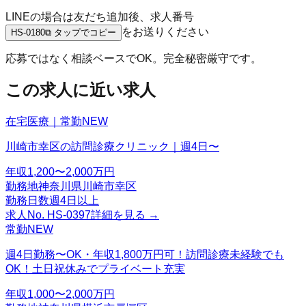
LINEの場合は友だち追加後、求人番号
をお送りください
HS-0180
⧉ タップでコピー
応募ではなく相談ベースでOK。完全秘密厳守です。
この求人に近い求人
在宅医療｜常勤
NEW
川崎市幸区の訪問診療クリニック｜週4日〜
年収
1,200〜2,000万円
勤務地
神奈川県川崎市幸区
勤務日数
週4日以上
求人No.
HS-0397
詳細を見る →
常勤
NEW
週4日勤務〜OK・年収1,800万円可！訪問診療未経験でも
OK！土日祝休みでプライベート充実
年収
1,000〜2,000万円