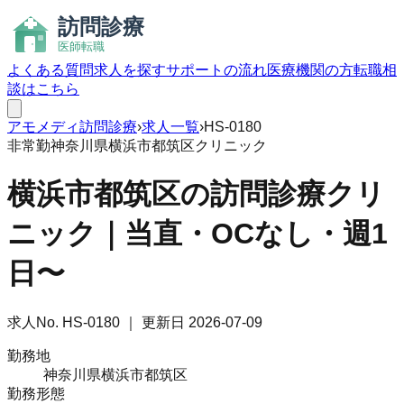
よくある質問
求人を探す
サポートの流れ
医療機関の方
転職相
談はこちら
アモメディ
訪問診療
›
求人一覧
›
HS-0180
非常勤
神奈川県横浜市都筑区
クリニック
横浜市都筑区の訪問診療クリ
ニック｜当直・OCなし・週1
日〜
求人No.
HS-0180
｜ 更新日
2026-07-09
勤務地
神奈川県横浜市都筑区
勤務形態