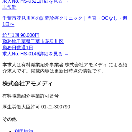
求人No.
HS-0321
詳細を見る →
非常勤
千葉市花見川区の訪問診療クリニック｜当直・OCなし・週
1日〜
給与
1回 90,000円
勤務地
千葉県千葉市花見川区
勤務日数
週1日
求人No.
HS-0146
詳細を見る →
本求人は有料職業紹介事業者
株式会社アモメディ
による紹
介求人です。掲載内容は更新日時点の情報です。
株式会社アモメディ
有料職業紹介事業許可番号
厚生労働大臣許可 01-ユ-300790
その他
利用規約