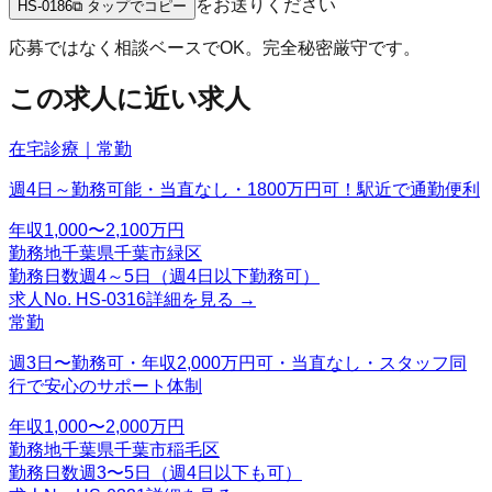
をお送りください
HS-0186
⧉ タップでコピー
応募ではなく相談ベースでOK。完全秘密厳守です。
この求人に近い求人
在宅診療｜常勤
週4日～勤務可能・当直なし・1800万円可！駅近で通勤便利
年収
1,000〜2,100万円
勤務地
千葉県千葉市緑区
勤務日数
週4～5日（週4日以下勤務可）
求人No.
HS-0316
詳細を見る →
常勤
週3日〜勤務可・年収2,000万円可・当直なし・スタッフ同
行で安心のサポート体制
年収
1,000〜2,000万円
勤務地
千葉県千葉市稲毛区
勤務日数
週3〜5日（週4日以下も可）