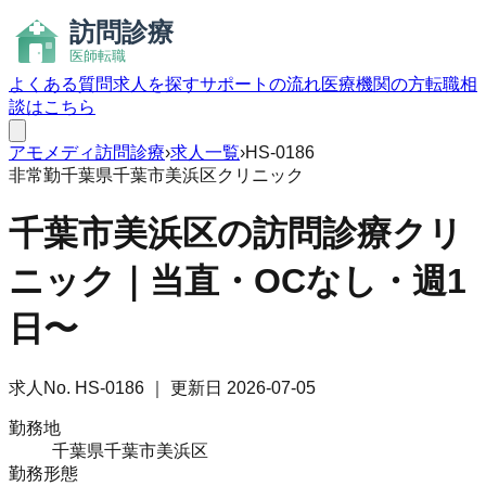
よくある質問
求人を探す
サポートの流れ
医療機関の方
転職相
談はこちら
アモメディ
訪問診療
›
求人一覧
›
HS-0186
非常勤
千葉県千葉市美浜区
クリニック
千葉市美浜区の訪問診療クリ
ニック｜当直・OCなし・週1
日〜
求人No.
HS-0186
｜ 更新日
2026-07-05
勤務地
千葉県千葉市美浜区
勤務形態