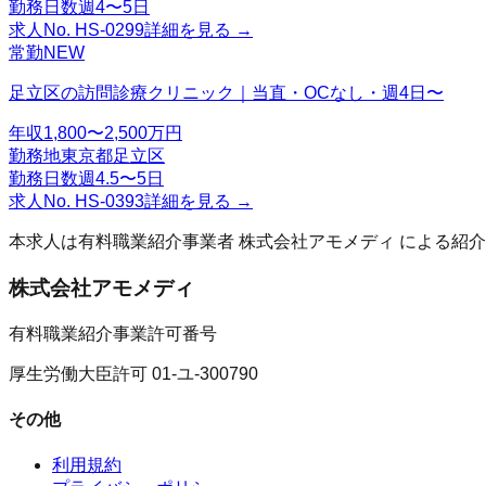
勤務日数
週4〜5日
求人No.
HS-0299
詳細を見る →
常勤
NEW
足立区の訪問診療クリニック｜当直・OCなし・週4日〜
年収
1,800〜2,500万円
勤務地
東京都足立区
勤務日数
週4.5〜5日
求人No.
HS-0393
詳細を見る →
本求人は有料職業紹介事業者
株式会社アモメディ
による紹介
株式会社アモメディ
有料職業紹介事業許可番号
厚生労働大臣許可 01-ユ-300790
その他
利用規約