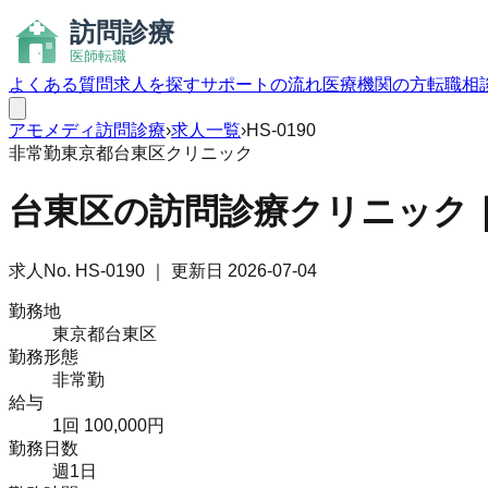
よくある質問
求人を探す
サポートの流れ
医療機関の方
転職相
アモメディ
訪問診療
›
求人一覧
›
HS-0190
非常勤
東京都台東区
クリニック
台東区の訪問診療クリニック｜
求人No.
HS-0190
｜ 更新日
2026-07-04
勤務地
東京都台東区
勤務形態
非常勤
給与
1回 100,000円
勤務日数
週1日