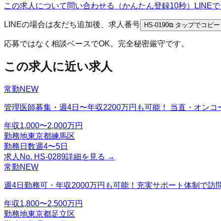
この求人について問い合わせる（かんたん登録10秒）
LIN
LINEの場合は友だち追加後、求人番号
HS-0190
⧉ タップでコピー
応募ではなく相談ベースでOK。完全秘密厳守です。
この求人に近い求人
常勤
NEW
管理医師募集・週4日〜年収2200万円も可能！ 当直・オン
年収
1,000〜2,000万円
勤務地
東京都練馬区
勤務日数
週4〜5日
求人No.
HS-0289
詳細を見る →
常勤
NEW
週4日勤務可・年収2000万円も可能！充実サポート体制で
年収
1,800〜2,500万円
勤務地
東京都足立区