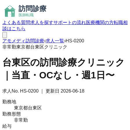
よくある質問
求人を探す
サポートの流れ
医療機関の方
転職相
談はこちら
アモメディ
訪問診療
›
求人一覧
›
HS-0200
非常勤
東京都台東区
クリニック
台東区の訪問診療クリニック
｜当直・OCなし・週1日〜
求人No.
HS-0200
｜ 更新日
2026-06-18
勤務地
東京都台東区
勤務形態
非常勤
給与