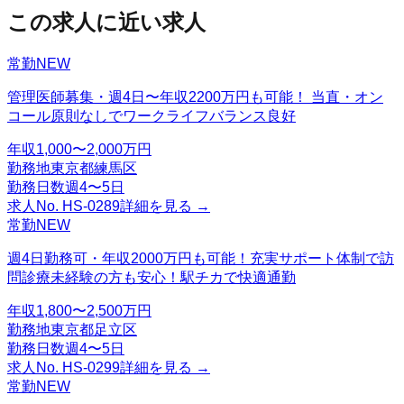
この求人に近い求人
常勤
NEW
管理医師募集・週4日〜年収2200万円も可能！ 当直・オン
コール原則なしでワークライフバランス良好
年収
1,000〜2,000万円
勤務地
東京都練馬区
勤務日数
週4〜5日
求人No.
HS-0289
詳細を見る →
常勤
NEW
週4日勤務可・年収2000万円も可能！充実サポート体制で訪
問診療未経験の方も安心！駅チカで快適通勤
年収
1,800〜2,500万円
勤務地
東京都足立区
勤務日数
週4〜5日
求人No.
HS-0299
詳細を見る →
常勤
NEW