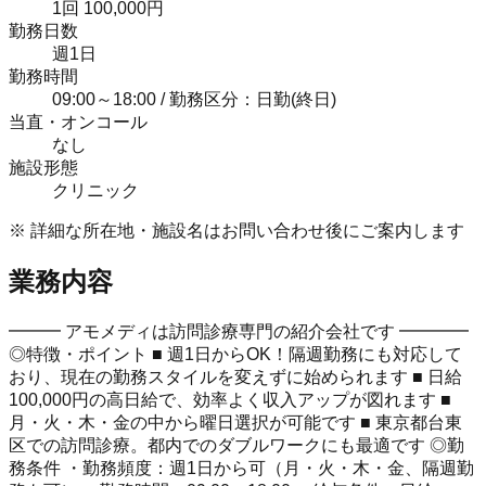
1回 100,000円
勤務日数
週1日
勤務時間
09:00～18:00 / 勤務区分：日勤(終日)
当直・オンコール
なし
施設形態
クリニック
※ 詳細な所在地・施設名はお問い合わせ後にご案内します
業務内容
━━━ アモメディは訪問診療専門の紹介会社です ━━━━
◎特徴・ポイント ■ 週1日からOK！隔週勤務にも対応して
おり、現在の勤務スタイルを変えずに始められます ■ 日給
100,000円の高日給で、効率よく収入アップが図れます ■
月・火・木・金の中から曜日選択が可能です ■ 東京都台東
区での訪問診療。都内でのダブルワークにも最適です ◎勤
務条件 ・勤務頻度：週1日から可（月・火・木・金、隔週勤