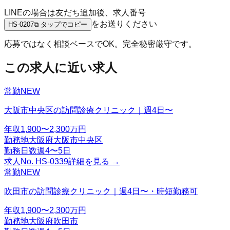
LINEの場合は友だち追加後、求人番号
をお送りください
HS-0207
⧉ タップでコピー
応募ではなく相談ベースでOK。完全秘密厳守です。
この求人に近い求人
常勤
NEW
大阪市中央区の訪問診療クリニック｜週4日〜
年収
1,900〜2,300万円
勤務地
大阪府大阪市中央区
勤務日数
週4〜5日
求人No.
HS-0339
詳細を見る →
常勤
NEW
吹田市の訪問診療クリニック｜週4日〜・時短勤務可
年収
1,900〜2,300万円
勤務地
大阪府吹田市