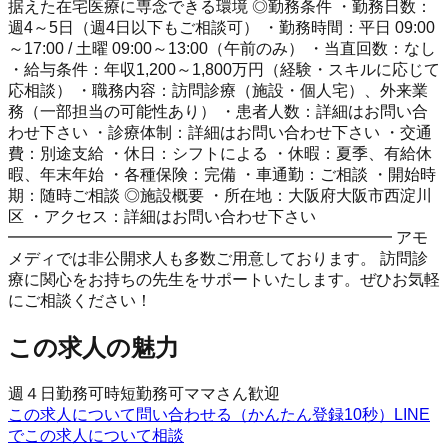
据えた在宅医療に専念できる環境 ◎勤務条件 ・勤務日数：
週4～5日（週4日以下もご相談可） ・勤務時間：平日 09:00
～17:00 / 土曜 09:00～13:00（午前のみ） ・当直回数：なし
・給与条件：年収1,200～1,800万円（経験・スキルに応じて
応相談） ・職務内容：訪問診療（施設・個人宅）、外来業
務（一部担当の可能性あり） ・患者人数：詳細はお問い合
わせ下さい ・診療体制：詳細はお問い合わせ下さい ・交通
費：別途支給 ・休日：シフトによる ・休暇：夏季、有給休
暇、年末年始 ・各種保険：完備 ・車通勤：ご相談 ・開始時
期：随時ご相談 ◎施設概要 ・所在地：大阪府大阪市西淀川
区 ・アクセス：詳細はお問い合わせ下さい
━━━━━━━━━━━━━━━━━━━━━━━━ アモ
メディでは非公開求人も多数ご用意しております。 訪問診
療に関心をお持ちの先生をサポートいたします。ぜひお気軽
にご相談ください！
この求人の魅力
週４日勤務可
時短勤務可
ママさん歓迎
この求人について問い合わせる（かんたん登録10秒）
LINE
でこの求人について相談