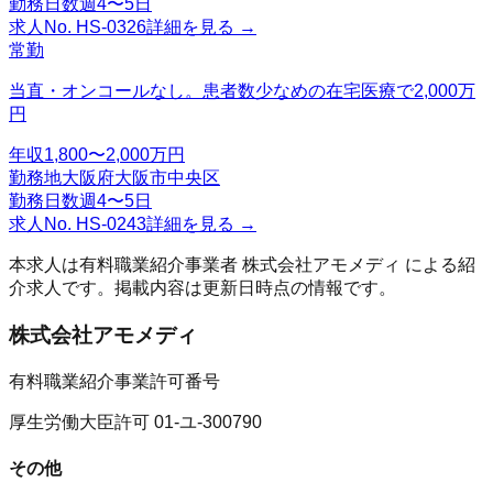
勤務日数
週4〜5日
求人No.
HS-0326
詳細を見る →
常勤
当直・オンコールなし。患者数少なめの在宅医療で2,000万
円
年収
1,800〜2,000万円
勤務地
大阪府大阪市中央区
勤務日数
週4〜5日
求人No.
HS-0243
詳細を見る →
本求人は有料職業紹介事業者
株式会社アモメディ
による紹
介求人です。掲載内容は更新日時点の情報です。
株式会社アモメディ
有料職業紹介事業許可番号
厚生労働大臣許可 01-ユ-300790
その他