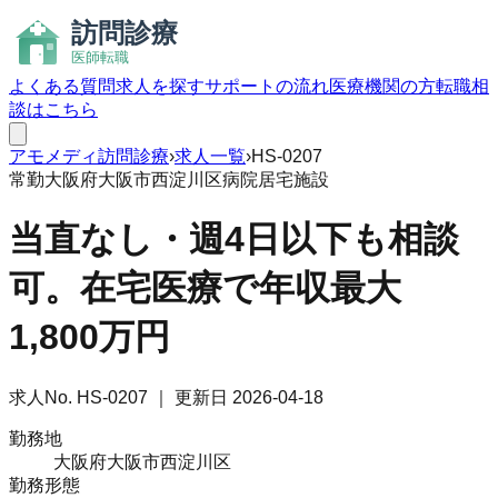
よくある質問
求人を探す
サポートの流れ
医療機関の方
転職相
談はこちら
アモメディ
訪問診療
›
求人一覧
›
HS-0207
常勤
大阪府大阪市西淀川区
病院
居宅
施設
当直なし・週4日以下も相談
可。在宅医療で年収最大
1,800万円
求人No.
HS-0207
｜ 更新日
2026-04-18
勤務地
大阪府大阪市西淀川区
勤務形態