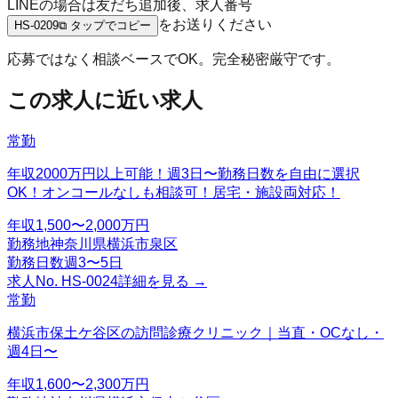
LINEの場合は友だち追加後、求人番号
をお送りください
HS-0209
⧉ タップでコピー
応募ではなく相談ベースでOK。完全秘密厳守です。
この求人に近い求人
常勤
年収2000万円以上可能！週3日〜勤務日数を自由に選択
OK！オンコールなしも相談可！居宅・施設両対応！
年収
1,500〜2,000万円
勤務地
神奈川県横浜市泉区
勤務日数
週3〜5日
求人No.
HS-0024
詳細を見る →
常勤
横浜市保土ケ谷区の訪問診療クリニック｜当直・OCなし・
週4日〜
年収
1,600〜2,300万円