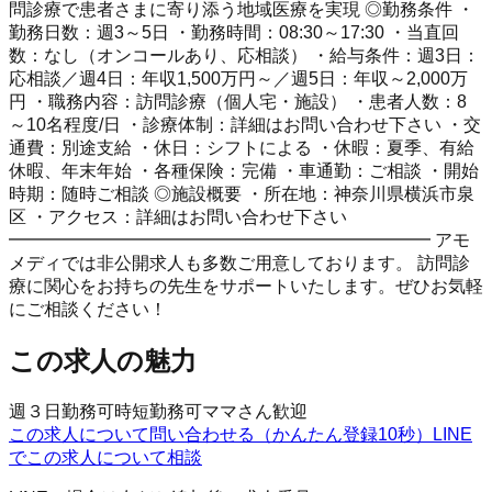
問診療で患者さまに寄り添う地域医療を実現 ◎勤務条件 ・
勤務日数：週3～5日 ・勤務時間：08:30～17:30 ・当直回
数：なし（オンコールあり、応相談） ・給与条件：週3日：
応相談／週4日：年収1,500万円～／週5日：年収～2,000万
円 ・職務内容：訪問診療（個人宅・施設） ・患者人数：8
～10名程度/日 ・診療体制：詳細はお問い合わせ下さい ・交
通費：別途支給 ・休日：シフトによる ・休暇：夏季、有給
休暇、年末年始 ・各種保険：完備 ・車通勤：ご相談 ・開始
時期：随時ご相談 ◎施設概要 ・所在地：神奈川県横浜市泉
区 ・アクセス：詳細はお問い合わせ下さい
━━━━━━━━━━━━━━━━━━━━━━━━ アモ
メディでは非公開求人も多数ご用意しております。 訪問診
療に関心をお持ちの先生をサポートいたします。ぜひお気軽
にご相談ください！
この求人の魅力
週３日勤務可
時短勤務可
ママさん歓迎
この求人について問い合わせる（かんたん登録10秒）
LINE
でこの求人について相談