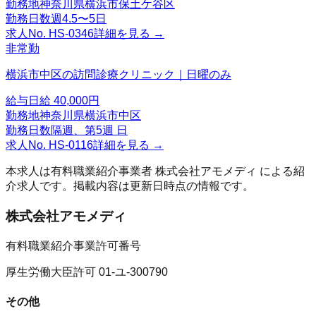
勤務地
神奈川県横浜市保土ケ谷区
勤務日数
週4.5〜5日
求人No.
HS-0346
詳細を見る →
非常勤
横浜市中区の訪問診療クリニック｜日曜のみ
給与
日給 40,000円
勤務地
神奈川県横浜市中区
勤務日数
隔週、第5週 日
求人No.
HS-0116
詳細を見る →
本求人は有料職業紹介事業者
株式会社アモメディ
による紹
介求人です。掲載内容は更新日時点の情報です。
株式会社アモメディ
有料職業紹介事業許可番号
厚生労働大臣許可 01-ユ-300790
その他