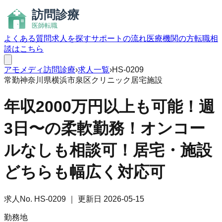
よくある質問
求人を探す
サポートの流れ
医療機関の方
転職相
談はこちら
アモメディ
訪問診療
›
求人一覧
›
HS-0209
常勤
神奈川県横浜市泉区
クリニック
居宅
施設
年収2000万円以上も可能！週
3日〜の柔軟勤務！オンコー
ルなしも相談可！居宅・施設
どちらも幅広く対応可
求人No.
HS-0209
｜ 更新日
2026-05-15
勤務地