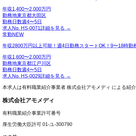
年収
1,400〜2,000万円
勤務地
東京都大田区
勤務日数
週4〜5日
求人No.
HS-0071
詳細を見る →
常勤
NEW
年収2800万円以上可能！週4日勤務スタートOK！9〜18
年収
1,600〜2,000万円
勤務地
東京都江戸川区
勤務日数
週4〜5日
求人No.
HS-0029
詳細を見る →
本求人は有料職業紹介事業者
株式会社アモメディ
による紹介
株式会社アモメディ
有料職業紹介事業許可番号
厚生労働大臣許可 01-ユ-300790