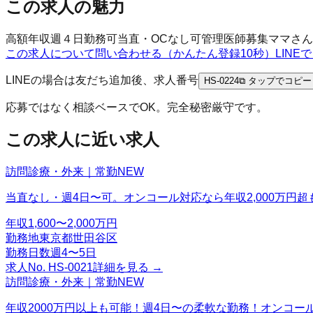
この求人の魅力
高額年収
週４日勤務可
当直・OCなし可
管理医師募集
ママさん
この求人について問い合わせる（かんたん登録10秒）
LIN
LINEの場合は友だち追加後、求人番号
HS-0224
⧉ タップでコピー
応募ではなく相談ベースでOK。完全秘密厳守です。
この求人に近い求人
訪問診療・外来｜常勤
NEW
当直なし・週4日〜可。オンコール対応なら年収2,000万円超
年収
1,600〜2,000万円
勤務地
東京都世田谷区
勤務日数
週4〜5日
求人No.
HS-0021
詳細を見る →
訪問診療・外来｜常勤
NEW
年収2000万円以上も可能！週4日〜の柔軟な勤務！オンコ