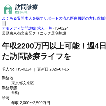
よくある質問
求人を探す
サポートの流れ
医療機関の方
転職相
アモメディ
訪問診療
›
求人一覧
›
HS-0224
常勤
東京都文京区
クリニック
居宅
施設
年収2200万円以上可能！週
た訪問診療ライフを
求人No.
HS-0224
｜ 更新日
2026-07-15
勤務地
東京都文京区
勤務形態
常勤
給与
年収 2,000〜2,500万円