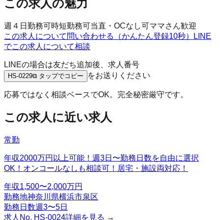
この求人の魅力
週４日勤務可
時短勤務可
当直・OCなし可
ママさん歓迎
この求人について問い合わせる（かんたん登録10秒）
LINE
でこの求人について相談
LINEの場合は友だち追加後、求人番号
をお送りください
HS-0229
⧉ タップでコピー
応募ではなく相談ベースでOK。完全秘密厳守です。
この求人に近い求人
常勤
年収2000万円以上可能！週3日〜勤務日数を自由に選択
OK！オンコールなしも相談可！居宅・施設両対応！
年収
1,500〜2,000万円
勤務地
神奈川県横浜市泉区
勤務日数
週3〜5日
求人No.
HS-0024
詳細を見る →