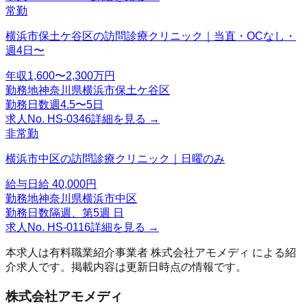
常勤
横浜市保土ケ谷区の訪問診療クリニック｜当直・OCなし・
週4日〜
年収
1,600〜2,300万円
勤務地
神奈川県横浜市保土ケ谷区
勤務日数
週4.5〜5日
求人No.
HS-0346
詳細を見る →
非常勤
横浜市中区の訪問診療クリニック｜日曜のみ
給与
日給 40,000円
勤務地
神奈川県横浜市中区
勤務日数
隔週、第5週 日
求人No.
HS-0116
詳細を見る →
本求人は有料職業紹介事業者
株式会社アモメディ
による紹
介求人です。掲載内容は更新日時点の情報です。
株式会社アモメディ