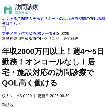
よくある質問
求人を探す
サポートの流れ
医療機関の方
転職相
談はこちら
アモメディ
訪問診療
›
求人一覧
›
HS-0229
常勤
神奈川県横浜市中区
クリニック
居宅
施設
年収2000万円以上！週4〜5日
勤務！オンコールなし！居
宅・施設対応の訪問診療で
QOL高く働ける
求人No.
HS-0229
｜ 更新日
2026-06-30
勤務地