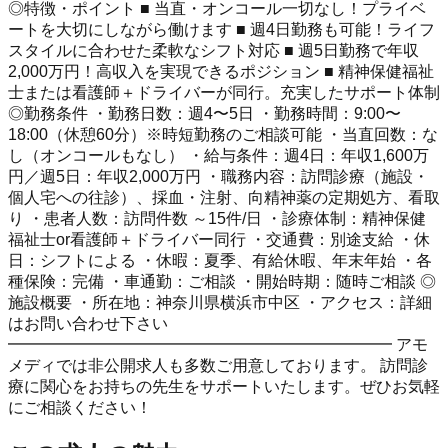
◎特徴・ポイント ■ 当直・オンコール一切なし！プライベ
ートを大切にしながら働けます ■ 週4日勤務も可能！ライフ
スタイルに合わせた柔軟なシフト対応 ■ 週5日勤務で年収
2,000万円！高収入を実現できるポジション ■ 精神保健福祉
士または看護師＋ドライバーが同行。充実したサポート体制
◎勤務条件 ・勤務日数：週4〜5日 ・勤務時間：9:00〜
18:00（休憩60分）※時短勤務のご相談可能 ・当直回数：な
し（オンコールもなし） ・給与条件：週4日：年収1,600万
円／週5日：年収2,000万円 ・職務内容：訪問診療（施設・
個人宅への往診）、採血・注射、向精神薬の定期処方、看取
り ・患者人数：訪問件数 ～15件/日 ・診療体制：精神保健
福祉士or看護師＋ドライバー同行 ・交通費：別途支給 ・休
日：シフトによる ・休暇：夏季、有給休暇、年末年始 ・各
種保険：完備 ・車通勤：ご相談 ・開始時期：随時ご相談 ◎
施設概要 ・所在地：神奈川県横浜市中区 ・アクセス：詳細
はお問い合わせ下さい
━━━━━━━━━━━━━━━━━━━━━━━━ アモ
メディでは非公開求人も多数ご用意しております。 訪問診
療に関心をお持ちの先生をサポートいたします。ぜひお気軽
にご相談ください！