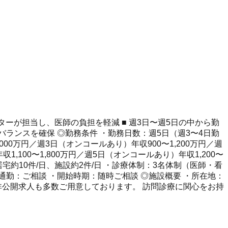
ターが担当し、医師の負担を軽減 ■ 週3日〜週5日の中から勤
バランスを確保 ◎勤務条件 ・勤務日数：週5日（週3〜4日勤
000万円／週3日（オンコールあり）年収900〜1,200万円／週
1,100〜1,800万円／週5日（オンコールあり）年収1,200〜
宅約10件/日、施設約2件/日 ・診療体制：3名体制（医師・看
通勤：ご相談 ・開始時期：随時ご相談 ◎施設概要 ・所在地：
非公開求人も多数ご用意しております。 訪問診療に関心をお持