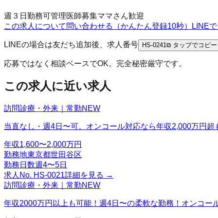
週３日勤務可
管理医師募集
ママさん歓迎
この求人について問い合わせる（かんたん登録10秒）
LIN
LINEの場合は友だち追加後、求人番号
HS-0241
⧉ タップでコピー
応募ではなく相談ベースでOK。完全秘密厳守です。
この求人に近い求人
訪問診療・外来｜常勤
NEW
当直なし・週4日〜可。オンコール対応なら年収2,000万円超
年収
1,600〜2,000万円
勤務地
東京都世田谷区
勤務日数
週4〜5日
求人No.
HS-0021
詳細を見る →
訪問診療・外来｜常勤
NEW
年収2000万円以上も可能！週4日〜の柔軟な勤務！オンコ