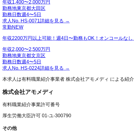
年収
1,400〜2,000万円
勤務地
東京都大田区
勤務日数
週4〜5日
求人No.
HS-0071
詳細を見る →
常勤
NEW
年収2200万円以上可能！週4日〜勤務もOK！オンコールな
年収
2,000〜2,500万円
勤務地
東京都文京区
勤務日数
週4〜5日
求人No.
HS-0224
詳細を見る →
本求人は有料職業紹介事業者
株式会社アモメディ
による紹介
株式会社アモメディ
有料職業紹介事業許可番号
厚生労働大臣許可 01-ユ-300790
その他