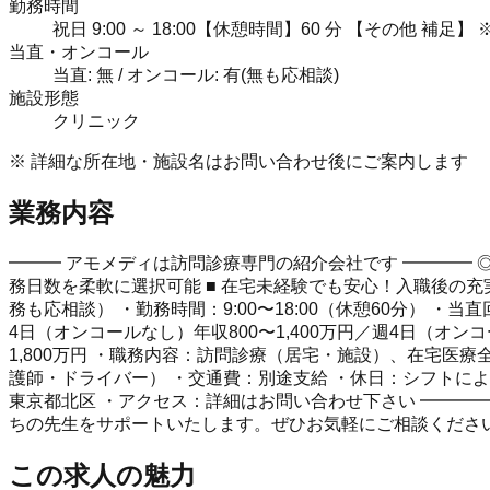
勤務時間
祝日 9:00 ～ 18:00【休憩時間】60 分 【その他 補足】 
当直・オンコール
当直: 無 / オンコール: 有(無も応相談)
施設形態
クリニック
※ 詳細な所在地・施設名はお問い合わせ後にご案内します
業務内容
━━━ アモメディは訪問診療専門の紹介会社です ━━━━ ◎
務日数を柔軟に選択可能 ■ 在宅未経験でも安心！入職後の充
務も応相談） ・勤務時間：9:00〜18:00（休憩60分） ・
4日（オンコールなし）年収800〜1,400万円／週4日（オンコー
1,800万円 ・職務内容：訪問診療（居宅・施設）、在宅医療
護師・ドライバー） ・交通費：別途支給 ・休日：シフトによ
東京都北区 ・アクセス：詳細はお問い合わせ下さい ━━━
ちの先生をサポートいたします。ぜひお気軽にご相談くださ
この求人の魅力