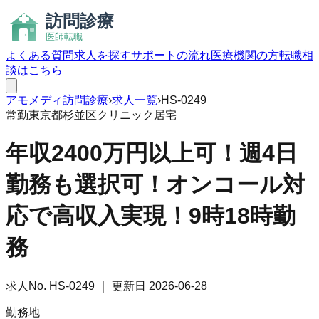
よくある質問
求人を探す
サポートの流れ
医療機関の方
転職相
談はこちら
アモメディ
訪問診療
›
求人一覧
›
HS-0249
常勤
東京都杉並区
クリニック
居宅
年収2400万円以上可！週4日
勤務も選択可！オンコール対
応で高収入実現！9時18時勤
務
求人No.
HS-0249
｜ 更新日
2026-06-28
勤務地