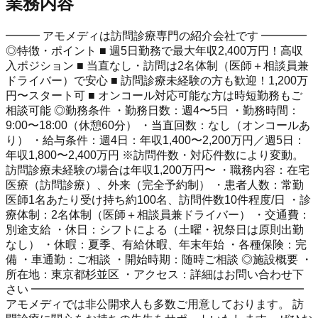
業務内容
━━━ アモメディは訪問診療専門の紹介会社です ━━━━
◎特徴・ポイント ■ 週5日勤務で最大年収2,400万円！高収
入ポジション ■ 当直なし・訪問は2名体制（医師＋相談員兼
ドライバー）で安心 ■ 訪問診療未経験の方も歓迎！1,200万
円〜スタート可 ■ オンコール対応可能な方は時短勤務もご
相談可能 ◎勤務条件 ・勤務日数：週4〜5日 ・勤務時間：
9:00〜18:00（休憩60分） ・当直回数：なし（オンコールあ
り） ・給与条件：週4日：年収1,400〜2,200万円／週5日：
年収1,800〜2,400万円 ※訪問件数・対応件数により変動。
訪問診療未経験の場合は年収1,200万円〜 ・職務内容：在宅
医療（訪問診療）、外来（完全予約制） ・患者人数：常勤
医師1名あたり受け持ち約100名、訪問件数10件程度/日 ・診
療体制：2名体制（医師＋相談員兼ドライバー） ・交通費：
別途支給 ・休日：シフトによる（土曜・祝祭日は原則出勤
なし） ・休暇：夏季、有給休暇、年末年始 ・各種保険：完
備 ・車通勤：ご相談 ・開始時期：随時ご相談 ◎施設概要 ・
所在地：東京都杉並区 ・アクセス：詳細はお問い合わせ下
さい ━━━━━━━━━━━━━━━━━━━━━━━━
アモメディでは非公開求人も多数ご用意しております。 訪