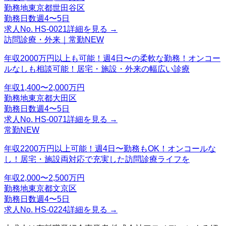
勤務地
東京都世田谷区
勤務日数
週4〜5日
求人No.
HS-0021
詳細を見る →
訪問診療・外来｜常勤
NEW
年収2000万円以上も可能！週4日〜の柔軟な勤務！オンコー
ルなしも相談可能！居宅・施設・外来の幅広い診療
年収
1,400〜2,000万円
勤務地
東京都大田区
勤務日数
週4〜5日
求人No.
HS-0071
詳細を見る →
常勤
NEW
年収2200万円以上可能！週4日〜勤務もOK！オンコールな
し！居宅・施設両対応で充実した訪問診療ライフを
年収
2,000〜2,500万円
勤務地
東京都文京区
勤務日数
週4〜5日
求人No.
HS-0224
詳細を見る →