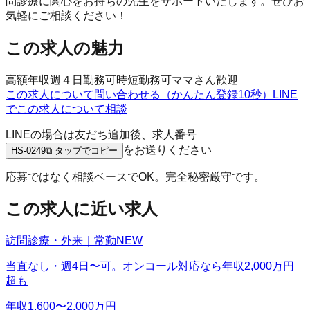
問診療に関心をお持ちの先生をサポートいたします。ぜひお
気軽にご相談ください！
この求人の魅力
高額年収
週４日勤務可
時短勤務可
ママさん歓迎
この求人について問い合わせる（かんたん登録10秒）
LINE
でこの求人について相談
LINEの場合は友だち追加後、求人番号
をお送りください
HS-0249
⧉ タップでコピー
応募ではなく相談ベースでOK。完全秘密厳守です。
この求人に近い求人
訪問診療・外来｜常勤
NEW
当直なし・週4日〜可。オンコール対応なら年収2,000万円
超も
年収
1,600〜2,000万円