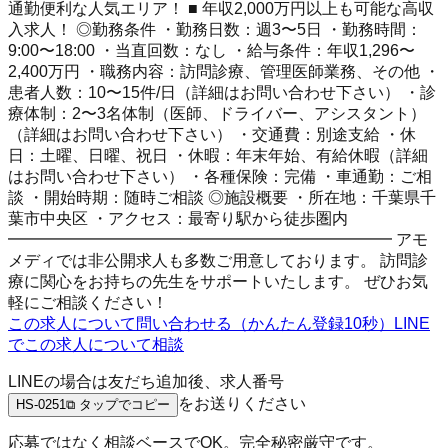
通勤便利な人気エリア！ ■ 年収2,000万円以上も可能な高収
入求人！ ◎勤務条件 ・勤務日数：週3〜5日 ・勤務時間：
9:00〜18:00 ・当直回数：なし ・給与条件：年収1,296〜
2,400万円 ・職務内容：訪問診療、管理医師業務、その他 ・
患者人数：10〜15件/日（詳細はお問い合わせ下さい） ・診
療体制：2〜3名体制（医師、ドライバー、アシスタント）
（詳細はお問い合わせ下さい） ・交通費：別途支給 ・休
日：土曜、日曜、祝日 ・休暇：年末年始、有給休暇（詳細
はお問い合わせ下さい） ・各種保険：完備 ・車通勤：ご相
談 ・開始時期：随時ご相談 ◎施設概要 ・所在地：千葉県千
葉市中央区 ・アクセス：最寄り駅から徒歩圏内
━━━━━━━━━━━━━━━━━━━━━━━━ アモ
メディでは非公開求人も多数ご用意しております。 訪問診
療に関心をお持ちの先生をサポートいたします。 ぜひお気
軽にご相談ください！
この求人について問い合わせる（かんたん登録10秒）
LINE
でこの求人について相談
LINEの場合は友だち追加後、求人番号
をお送りください
HS-0251
⧉ タップでコピー
応募ではなく相談ベースでOK。完全秘密厳守です。