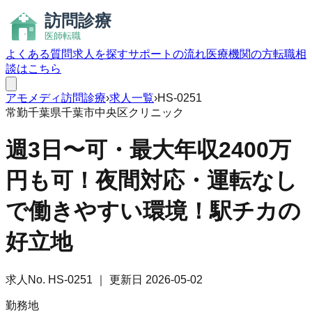
よくある質問
求人を探す
サポートの流れ
医療機関の方
転職相
談はこちら
アモメディ
訪問診療
›
求人一覧
›
HS-0251
常勤
千葉県千葉市中央区
クリニック
週3日〜可・最大年収2400万
円も可！夜間対応・運転なし
で働きやすい環境！駅チカの
好立地
求人No.
HS-0251
｜ 更新日
2026-05-02
勤務地