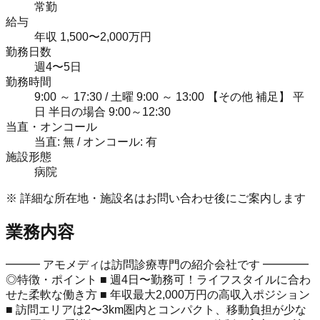
常勤
給与
年収 1,500〜2,000万円
勤務日数
週4〜5日
勤務時間
9:00 ～ 17:30 / 土曜 9:00 ～ 13:00 【その他 補足】 平
日 半日の場合 9:00～12:30
当直・オンコール
当直: 無 / オンコール: 有
施設形態
病院
※ 詳細な所在地・施設名はお問い合わせ後にご案内します
業務内容
━━━ アモメディは訪問診療専門の紹介会社です ━━━━
◎特徴・ポイント ■ 週4日〜勤務可！ライフスタイルに合わ
せた柔軟な働き方 ■ 年収最大2,000万円の高収入ポジション
■ 訪問エリアは2〜3km圏内とコンパクト、移動負担が少な