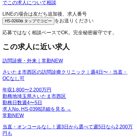
でこの求人について相談
LINEの場合は友だち追加後、求人番号
をお送りください
HS-0260
⧉ タップでコピー
応募ではなく相談ベースでOK。完全秘密厳守です。
この求人に近い求人
訪問診療・外来｜常勤
NEW
さいたま市西区の訪問診療クリニック｜週4日〜・当直・
OCなし可
年収
1,800〜2,200万円
勤務地
埼玉県さいたま市西区
勤務日数
週4〜5日
求人No.
HS-0398
詳細を見る →
常勤
NEW
当直・オンコールなし！週3日から選べて週5日なら2,200万
円も