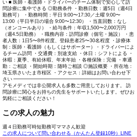
い ■ 医師・看護師・ドライバーのチーム体制で安心して訪
問診療に集中できる ◎勤務条件 ・勤務日数：週5日（週4日
勤務可） ・勤務時間：平日 9:00〜17:30／土曜 9:00〜
13:00（平日半日の場合 9:00〜12:30） ・当直回数：なし
（オンコールあり） ・給与条件：年収1,500〜2,000万円
（週4.5日勤務） ・職務内容：訪問診療（個宅・施設） ・患
者人数：1日5〜8件程度、登録患者25〜30名程度 ・診療体
制：医師・看護師（もしくはサポーター）・ドライバーによ
るチーム訪問 ・交通費：別途支給 ・休日：シフトによる ・
休暇：夏季、有給休暇、年末年始 ・各種保険：完備 ・車通
勤：ご相談 ・開始時期：随時ご相談 ◎施設概要 ・所在地：
埼玉県さいたま市桜区 ・アクセス：詳細はお問い合わせ下
さい ━━━━━━━━━━━━━━━━━━━━━━━━
アモメディでは非公開求人も多数ご用意しております。 訪
問診療に関心をお持ちの先生をサポートいたします。ぜひお
気軽にご相談ください！
この求人の魅力
週４日勤務可
時短勤務可
ママさん歓迎
この求人について問い合わせる（かんたん登録10秒）
LINE