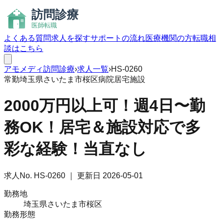
よくある質問
求人を探す
サポートの流れ
医療機関の方
転職相
談はこちら
アモメディ
訪問診療
›
求人一覧
›
HS-0260
常勤
埼玉県さいたま市桜区
病院
居宅
施設
2000万円以上可！週4日〜勤
務OK！居宅＆施設対応で多
彩な経験！当直なし
求人No.
HS-0260
｜ 更新日
2026-05-01
勤務地
埼玉県さいたま市桜区
勤務形態