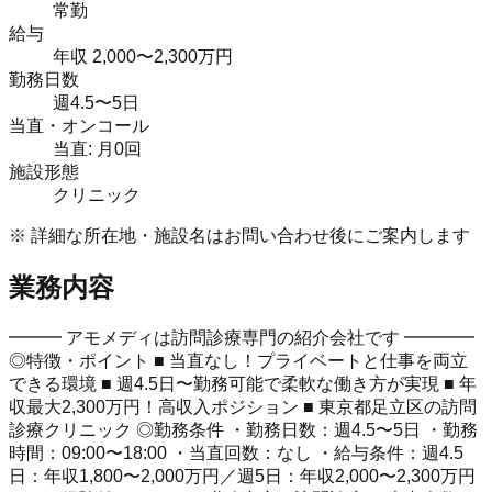
常勤
給与
年収 2,000〜2,300万円
勤務日数
週4.5〜5日
当直・オンコール
当直: 月0回
施設形態
クリニック
※ 詳細な所在地・施設名はお問い合わせ後にご案内します
業務内容
━━━ アモメディは訪問診療専門の紹介会社です ━━━━
◎特徴・ポイント ■ 当直なし！プライベートと仕事を両立
できる環境 ■ 週4.5日〜勤務可能で柔軟な働き方が実現 ■ 年
収最大2,300万円！高収入ポジション ■ 東京都足立区の訪問
診療クリニック ◎勤務条件 ・勤務日数：週4.5〜5日 ・勤務
時間：09:00〜18:00 ・当直回数：なし ・給与条件：週4.5
日：年収1,800〜2,000万円／週5日：年収2,000〜2,300万円