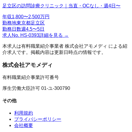
足立区の訪問診療クリニック｜当直・OCなし・週4日〜
年収
1,800〜2,500万円
勤務地
東京都足立区
勤務日数
週4.5〜5日
求人No.
HS-0393
詳細を見る →
本求人は有料職業紹介事業者
株式会社アモメディ
による紹
介求人です。掲載内容は更新日時点の情報です。
株式会社アモメディ
有料職業紹介事業許可番号
厚生労働大臣許可 01-ユ-300790
その他
利用規約
プライバシーポリシー
会社概要