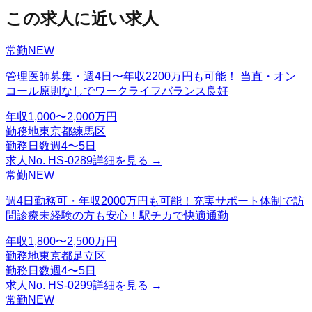
この求人に近い求人
常勤
NEW
管理医師募集・週4日〜年収2200万円も可能！ 当直・オン
コール原則なしでワークライフバランス良好
年収
1,000〜2,000万円
勤務地
東京都練馬区
勤務日数
週4〜5日
求人No.
HS-0289
詳細を見る →
常勤
NEW
週4日勤務可・年収2000万円も可能！充実サポート体制で訪
問診療未経験の方も安心！駅チカで快適通勤
年収
1,800〜2,500万円
勤務地
東京都足立区
勤務日数
週4〜5日
求人No.
HS-0299
詳細を見る →
常勤
NEW