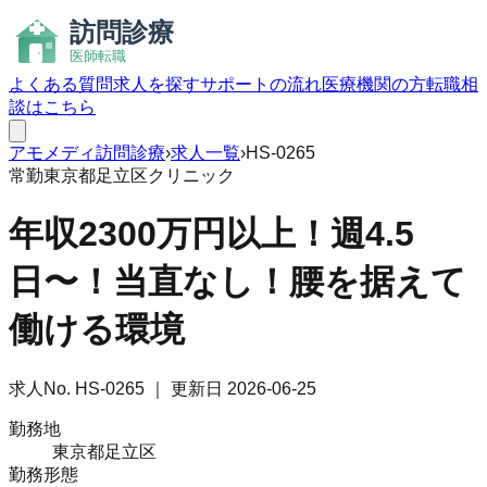
よくある質問
求人を探す
サポートの流れ
医療機関の方
転職相
談はこちら
アモメディ
訪問診療
›
求人一覧
›
HS-0265
常勤
東京都足立区
クリニック
年収2300万円以上！週4.5
日〜！当直なし！腰を据えて
働ける環境
求人No.
HS-0265
｜ 更新日
2026-06-25
勤務地
東京都足立区
勤務形態