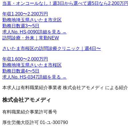
当直・オンコールなし！週3日から選べて週5日なら2,200万
年収
1,200〜2,200万円
勤務地
埼玉県さいたま市北区
勤務日数
週3〜5日
求人No.
HS-0090
詳細を見る →
訪問診療・外来｜常勤
NEW
さいたま市桜区の訪問診療クリニック｜週4日〜
年収
1,600〜2,000万円
勤務地
埼玉県さいたま市桜区
勤務日数
週4〜5日
求人No.
HS-0347
詳細を見る →
本求人は有料職業紹介事業者
株式会社アモメディ
による紹介
株式会社アモメディ
有料職業紹介事業許可番号
厚生労働大臣許可 01-ユ-300790