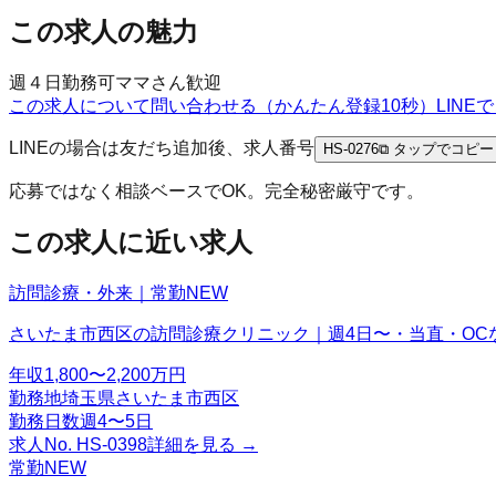
この求人の魅力
週４日勤務可
ママさん歓迎
この求人について問い合わせる（かんたん登録10秒）
LIN
LINEの場合は友だち追加後、求人番号
HS-0276
⧉ タップでコピー
応募ではなく相談ベースでOK。完全秘密厳守です。
この求人に近い求人
訪問診療・外来｜常勤
NEW
さいたま市西区の訪問診療クリニック｜週4日〜・当直・OC
年収
1,800〜2,200万円
勤務地
埼玉県さいたま市西区
勤務日数
週4〜5日
求人No.
HS-0398
詳細を見る →
常勤
NEW