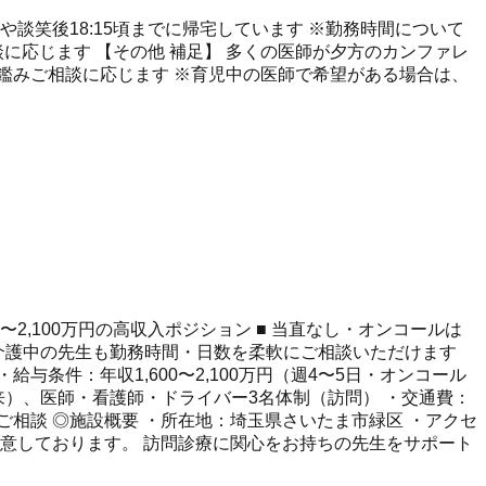
了後着替えや談笑後18:15頃までに帰宅しています ※勤務時間について
に応じます 【その他 補足】 多くの医師が夕方のカンファレ
を鑑みご相談に応じます ※育児中の医師で希望がある場合は、
〜2,100万円の高収入ポジション ■ 当直なし・オンコールは
・介護中の先生も勤務時間・日数を柔軟にご相談いただけます
し ・給与条件：年収1,600〜2,100万円（週4〜5日・オンコール
外来）、医師・看護師・ドライバー3名体制（訪問） ・交通費：
ご相談 ◎施設概要 ・所在地：埼玉県さいたま市緑区 ・アクセ
意しております。 訪問診療に関心をお持ちの先生をサポート