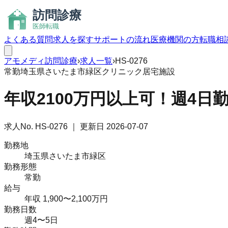
よくある質問
求人を探す
サポートの流れ
医療機関の方
転職相
アモメディ
訪問診療
›
求人一覧
›
HS-0276
常勤
埼玉県さいたま市緑区
クリニック
居宅
施設
年収2100万円以上可！週4
求人No.
HS-0276
｜ 更新日
2026-07-07
勤務地
埼玉県さいたま市緑区
勤務形態
常勤
給与
年収 1,900〜2,100万円
勤務日数
週4〜5日