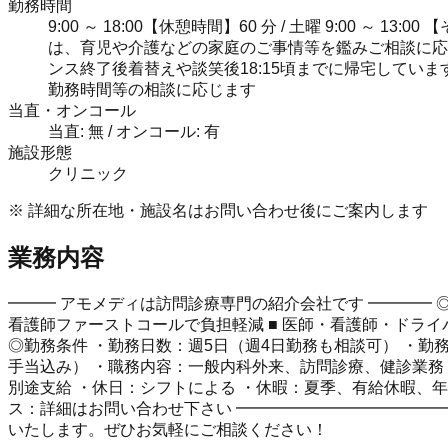
勤務時間
9:00 ～ 18:00【休憩時間】60 分 / 土曜 9:0
は、育児や介護などの家庭のご事情等を鑑みご相談に応
ンス終了後着替えや談笑後18:15頃までに帰宅してい
勤務時間等の相談に応じます
当直・オンコール
当直: 無 / オンコール: 有
施設形態
クリニック
※ 詳細な所在地・施設名はお問い合わせ後にご案内します
業務内容
━━━ アモメディは訪問診療専門の紹介会社です ━━━━ ◎特
看護師ファーストコールで負担軽減 ■ 医師・看護師・ドラ
◎勤務条件 ・勤務日数：週5日（週4日勤務も相談可） ・勤務時間：平日
手当込み） ・職務内容：一般内科外来、訪問診療、健診業務 
別途支給 ・休日：シフトによる ・休暇：夏季、有給休暇、年
ス：詳細はお問い合わせ下さい ━━━━━━━━━━━━━
いたします。ぜひお気軽にご相談ください！