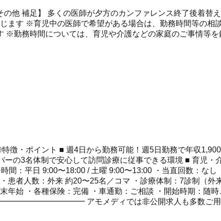
0 ～ 13:00 【その他 補足】 多くの医師が夕方のカンファレンス終
じます ※育児中の医師で希望がある場合は、勤務時間等の相談
ます ※勤務時間については、育児や介護などの家庭のご事情等
徴・ポイント ■ 週4日から勤務可能！週5日勤務で年収1,900
イバーの3名体制で安心して訪問診療に従事できる環境 ■ 育児
 9:00〜18:00 / 土曜 9:00〜13:00 ・当直回数：な
・患者人数：外来 約20〜25名／コマ ・診療体制：7診制（
末年始 ・各種保険：完備 ・車通勤：ご相談 ・開始時期：随時
━━━━━━━━━━━ アモメディでは非公開求人も多数ご用