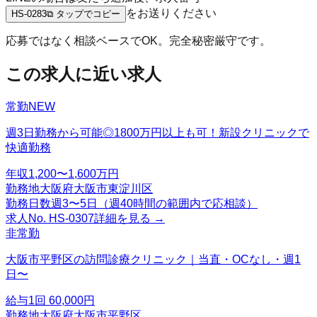
をお送りください
HS-0283
⧉ タップでコピー
応募ではなく相談ベースでOK。完全秘密厳守です。
この求人に近い求人
常勤
NEW
週3日勤務から可能◎1800万円以上も可！新設クリニックで
快適勤務
年収
1,200〜1,600万円
勤務地
大阪府大阪市東淀川区
勤務日数
週3〜5日（週40時間の範囲内で応相談）
求人No.
HS-0307
詳細を見る →
非常勤
大阪市平野区の訪問診療クリニック｜当直・OCなし・週1
日〜
給与
1回 60,000円
勤務地
大阪府大阪市平野区