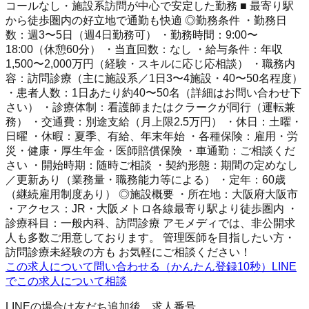
コールなし・施設系訪問が中心で安定した勤務 ■ 最寄り駅
から徒歩圏内の好立地で通勤も快適 ◎勤務条件 ・勤務日
数：週3〜5日（週4日勤務可） ・勤務時間：9:00〜
18:00（休憩60分） ・当直回数：なし ・給与条件：年収
1,500〜2,000万円（経験・スキルに応じ応相談） ・職務内
容：訪問診療（主に施設系／1日3〜4施設・40〜50名程度）
・患者人数：1日あたり約40〜50名（詳細はお問い合わせ下
さい） ・診療体制：看護師またはクラークが同行（運転兼
務） ・交通費：別途支給（月上限2.5万円） ・休日：土曜・
日曜 ・休暇：夏季、有給、年末年始 ・各種保険：雇用・労
災・健康・厚生年金・医師賠償保険 ・車通勤：ご相談くだ
さい ・開始時期：随時ご相談 ・契約形態：期間の定めなし
／更新あり（業務量・職務能力等による） ・定年：60歳
（継続雇用制度あり） ◎施設概要 ・所在地：大阪府大阪市
・アクセス：JR・大阪メトロ各線最寄り駅より徒歩圏内 ・
診療科目：一般内科、訪問診療 アモメディでは、非公開求
人も多数ご用意しております。 管理医師を目指したい方・
訪問診療未経験の方も お気軽にご相談ください！
この求人について問い合わせる（かんたん登録10秒）
LINE
でこの求人について相談
LINEの場合は友だち追加後、求人番号