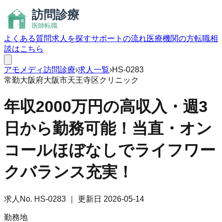
よくある質問
求人を探す
サポートの流れ
医療機関の方
転職相
談はこちら
アモメディ
訪問診療
›
求人一覧
›
HS-0283
常勤
大阪府大阪市天王寺区
クリニック
年収2000万円の高収入・週3
日から勤務可能！当直・オン
コールほぼなしでライフワー
クバランス充実！
求人No.
HS-0283
｜ 更新日
2026-05-14
勤務地