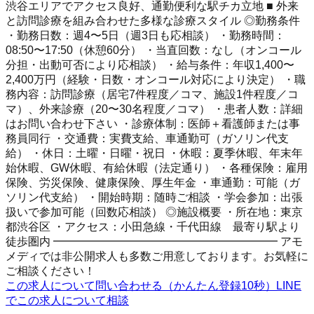
渋谷エリアでアクセス良好、通勤便利な駅チカ立地 ■ 外来
と訪問診療を組み合わせた多様な診療スタイル ◎勤務条件
・勤務日数：週4〜5日（週3日も応相談） ・勤務時間：
08:50〜17:50（休憩60分） ・当直回数：なし（オンコール
分担・出動可否により応相談） ・給与条件：年収1,400〜
2,400万円（経験・日数・オンコール対応により決定） ・職
務内容：訪問診療（居宅7件程度／コマ、施設1件程度／コ
マ）、外来診療（20〜30名程度／コマ） ・患者人数：詳細
はお問い合わせ下さい ・診療体制：医師＋看護師または事
務員同行 ・交通費：実費支給、車通勤可（ガソリン代支
給） ・休日：土曜・日曜・祝日 ・休暇：夏季休暇、年末年
始休暇、GW休暇、有給休暇（法定通り） ・各種保険：雇用
保険、労災保険、健康保険、厚生年金 ・車通勤：可能（ガ
ソリン代支給） ・開始時期：随時ご相談 ・学会参加：出張
扱いで参加可能（回数応相談） ◎施設概要 ・所在地：東京
都渋谷区 ・アクセス：小田急線・千代田線 最寄り駅より
徒歩圏内 ━━━━━━━━━━━━━━━━━━━━ アモ
メディでは非公開求人も多数ご用意しております。お気軽に
ご相談ください！
この求人について問い合わせる（かんたん登録10秒）
LINE
でこの求人について相談