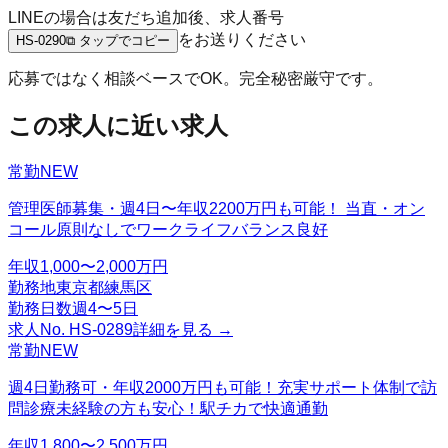
LINEの場合は友だち追加後、求人番号
をお送りください
HS-0290
⧉ タップでコピー
応募ではなく相談ベースでOK。完全秘密厳守です。
この求人に近い求人
常勤
NEW
管理医師募集・週4日〜年収2200万円も可能！ 当直・オン
コール原則なしでワークライフバランス良好
年収
1,000〜2,000万円
勤務地
東京都練馬区
勤務日数
週4〜5日
求人No.
HS-0289
詳細を見る →
常勤
NEW
週4日勤務可・年収2000万円も可能！充実サポート体制で訪
問診療未経験の方も安心！駅チカで快適通勤
年収
1,800〜2,500万円