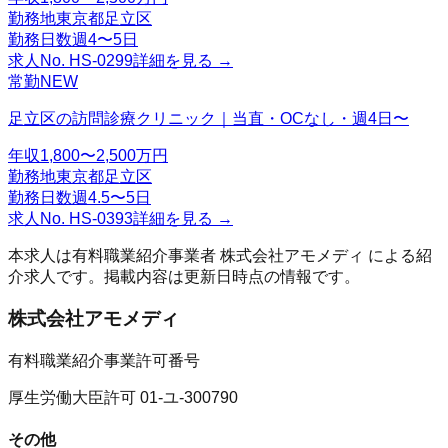
勤務地
東京都足立区
勤務日数
週4〜5日
求人No.
HS-0299
詳細を見る →
常勤
NEW
足立区の訪問診療クリニック｜当直・OCなし・週4日〜
年収
1,800〜2,500万円
勤務地
東京都足立区
勤務日数
週4.5〜5日
求人No.
HS-0393
詳細を見る →
本求人は有料職業紹介事業者
株式会社アモメディ
による紹
介求人です。掲載内容は更新日時点の情報です。
株式会社アモメディ
有料職業紹介事業許可番号
厚生労働大臣許可 01-ユ-300790
その他