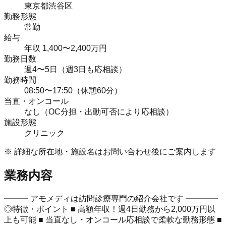
東京都渋谷区
勤務形態
常勤
給与
年収 1,400〜2,400万円
勤務日数
週4〜5日（週3日も応相談）
勤務時間
08:50〜17:50（休憩60分）
当直・オンコール
なし（OC分担・出動可否により応相談）
施設形態
クリニック
※ 詳細な所在地・施設名はお問い合わせ後にご案内します
業務内容
━━━ アモメディは訪問診療専門の紹介会社です ━━━━
◎特徴・ポイント ■ 高額年収！週4日勤務から2,000万円以
上も可能 ■ 当直なし・オンコール応相談で柔軟な勤務形態 ■