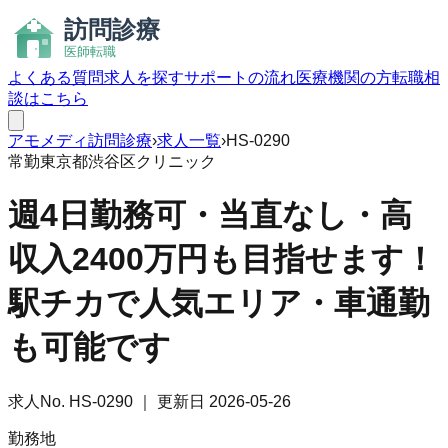
よくある質問
求人を探す
サポートの流れ
医療機関の方
転職相
談はこちら
アモメディ
訪問診療
›
求人一覧
›
HS-0290
常勤
東京都渋谷区
クリニック
週4日勤務可・当直なし・高
収入2400万円も目指せます！
駅チカで人気エリア・車通勤
も可能です
求人No.
HS-0290
｜ 更新日
2026-05-26
勤務地