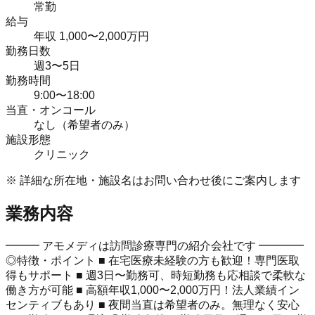
常勤
給与
年収 1,000〜2,000万円
勤務日数
週3〜5日
勤務時間
9:00〜18:00
当直・オンコール
なし（希望者のみ）
施設形態
クリニック
※ 詳細な所在地・施設名はお問い合わせ後にご案内します
業務内容
━━━ アモメディは訪問診療専門の紹介会社です ━━━━
◎特徴・ポイント ■ 在宅医療未経験の方も歓迎！専門医取
得もサポート ■ 週3日〜勤務可、時短勤務も応相談で柔軟な
働き方が可能 ■ 高額年収1,000〜2,000万円！法人業績イン
センティブもあり ■ 夜間当直は希望者のみ。無理なく安心