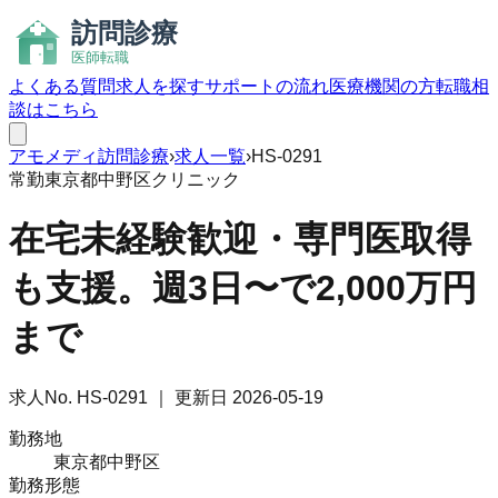
よくある質問
求人を探す
サポートの流れ
医療機関の方
転職相
談はこちら
アモメディ
訪問診療
›
求人一覧
›
HS-0291
常勤
東京都中野区
クリニック
在宅未経験歓迎・専門医取得
も支援。週3日〜で2,000万円
まで
求人No.
HS-0291
｜ 更新日
2026-05-19
勤務地
東京都中野区
勤務形態