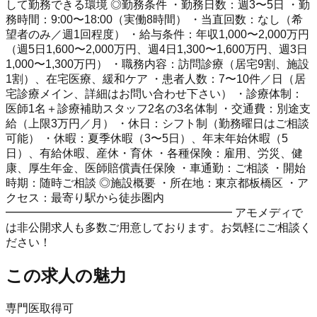
して勤務できる環境 ◎勤務条件 ・勤務日数：週3〜5日 ・勤
務時間：9:00〜18:00（実働8時間） ・当直回数：なし（希
望者のみ／週1回程度） ・給与条件：年収1,000〜2,000万円
（週5日1,600〜2,000万円、週4日1,300〜1,600万円、週3日
1,000〜1,300万円） ・職務内容：訪問診療（居宅9割、施設
1割）、在宅医療、緩和ケア ・患者人数：7〜10件／日（居
宅診療メイン、詳細はお問い合わせ下さい） ・診療体制：
医師1名＋診療補助スタッフ2名の3名体制 ・交通費：別途支
給（上限3万円／月） ・休日：シフト制（勤務曜日はご相談
可能） ・休暇：夏季休暇（3〜5日）、年末年始休暇（5
日）、有給休暇、産休・育休 ・各種保険：雇用、労災、健
康、厚生年金、医師賠償責任保険 ・車通勤：ご相談 ・開始
時期：随時ご相談 ◎施設概要 ・所在地：東京都板橋区 ・ア
クセス：最寄り駅から徒歩圏内
━━━━━━━━━━━━━━━━━━━━ アモメディで
は非公開求人も多数ご用意しております。お気軽にご相談く
ださい！
この求人の魅力
専門医取得可