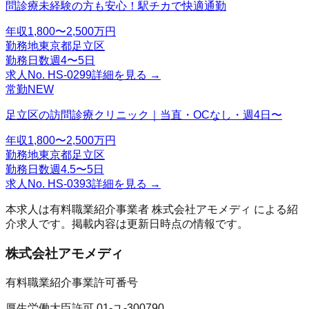
問診療未経験の方も安心！駅チカで快適通勤
年収
1,800〜2,500万円
勤務地
東京都足立区
勤務日数
週4〜5日
求人No.
HS-0299
詳細を見る →
常勤
NEW
足立区の訪問診療クリニック｜当直・OCなし・週4日〜
年収
1,800〜2,500万円
勤務地
東京都足立区
勤務日数
週4.5〜5日
求人No.
HS-0393
詳細を見る →
本求人は有料職業紹介事業者
株式会社アモメディ
による紹
介求人です。掲載内容は更新日時点の情報です。
株式会社アモメディ
有料職業紹介事業許可番号
厚生労働大臣許可 01-ユ-300790