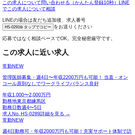
この求人について問い合わせる（かんたん登録10秒）
LINE
でこの求人について相談
LINEの場合は友だち追加後、求人番号
をお送りください
HS-0291
⧉ タップでコピー
応募ではなく相談ベースでOK。完全秘密厳守です。
この求人に近い求人
常勤
NEW
管理医師募集・週4日〜年収2200万円も可能！ 当直・オン
コール原則なしでワークライフバランス良好
年収
1,000〜2,000万円
勤務地
東京都練馬区
勤務日数
週4〜5日
求人No.
HS-0289
詳細を見る →
常勤
NEW
週4日勤務可・年収2000万円も可能！充実サポート体制で訪