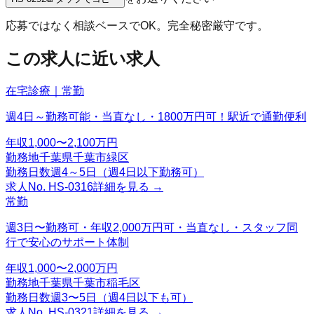
応募ではなく相談ベースでOK。完全秘密厳守です。
この求人に近い求人
在宅診療｜常勤
週4日～勤務可能・当直なし・1800万円可！駅近で通勤便利
年収
1,000〜2,100万円
勤務地
千葉県千葉市緑区
勤務日数
週4～5日（週4日以下勤務可）
求人No.
HS-0316
詳細を見る →
常勤
週3日〜勤務可・年収2,000万円可・当直なし・スタッフ同
行で安心のサポート体制
年収
1,000〜2,000万円
勤務地
千葉県千葉市稲毛区
勤務日数
週3〜5日（週4日以下も可）
求人No.
HS-0321
詳細を見る →