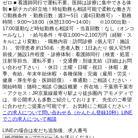
ゼロ ■ 看護師同行で運転不要。医師は診療に集中できる体
制 ■ 駅チカの好立地！時短勤務も相談可能で柔軟な働き方
◎勤務条件 ・勤務日数：週3〜5日（週4日勤務可） ・勤務
時間：9:00〜18:00（休憩13:00〜14:00） ※10:00出勤・
17:00退勤など時短勤務も相談可 ・当直回数：なし（オンコ
ールなし） ・給与条件：年収1,000〜2,100万円（経験・ス
キルにより変動） ・職務内容：訪問診療（個人宅7：施設
3）、管理患者 約150名 ・患者人数：1日あたり 個人宅5件
前後／施設1件程度 ・診療体制：看護師同行（検査・処置・
注射等担当、運転不要） ・交通費：別途支給（詳細はお問
い合わせ下さい） ・休日：土曜・日曜・祝日 ・休暇：夏
季、有給、年末年始休暇 ・各種保険：完備（雇用・労災・
健康・厚生年金・医師賠償） ・車通勤：ご相談ください ・
開始時期：随時ご相談 ◎施設概要 ・所在地：千葉県千葉市
・アクセス：JR京葉線最寄り駅より徒歩圏内 アモメディで
は、非公開求人も多数ご紹介しております。 先生のご希望
に合わせたご提案が可能です。 お気軽にご相談ください！
この求人について問い合わせる（かんたん登録10秒）
LINE
でこの求人について相談
LINEの場合は友だち追加後、求人番号
をお送りください
HS-0292
⧉ タップでコピー