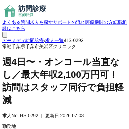
よくある質問
求人を探す
サポートの流れ
医療機関の方
転職相
談はこちら
アモメディ
訪問診療
›
求人一覧
›
HS-0292
常勤
千葉県千葉市美浜区
クリニック
週4日〜・オンコール当直な
し／最大年収2,100万円可！
訪問はスタッフ同行で負担軽
減
求人No.
HS-0292
｜ 更新日
2026-07-03
勤務地