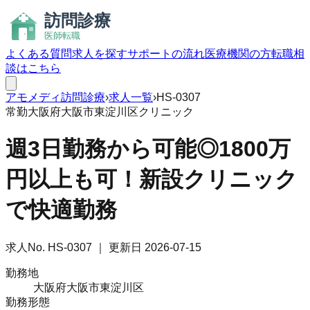
よくある質問
求人を探す
サポートの流れ
医療機関の方
転職相
談はこちら
アモメディ
訪問診療
›
求人一覧
›
HS-0307
常勤
大阪府大阪市東淀川区
クリニック
週3日勤務から可能◎1800万
円以上も可！新設クリニック
で快適勤務
求人No.
HS-0307
｜ 更新日
2026-07-15
勤務地
大阪府大阪市東淀川区
勤務形態