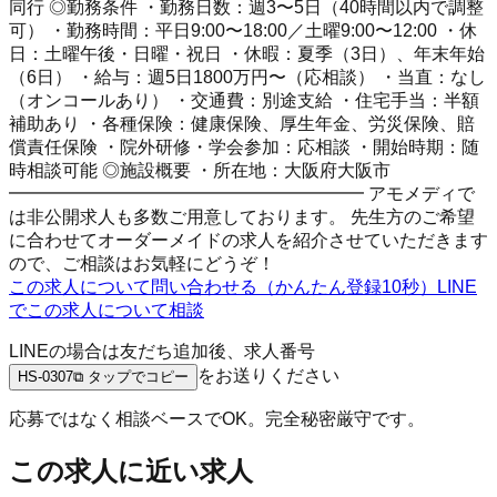
同行 ◎勤務条件 ・勤務日数：週3〜5日（40時間以内で調整
可） ・勤務時間：平日9:00〜18:00／土曜9:00〜12:00 ・休
日：土曜午後・日曜・祝日 ・休暇：夏季（3日）、年末年始
（6日） ・給与：週5日1800万円〜（応相談） ・当直：なし
（オンコールあり） ・交通費：別途支給 ・住宅手当：半額
補助あり ・各種保険：健康保険、厚生年金、労災保険、賠
償責任保険 ・院外研修・学会参加：応相談 ・開始時期：随
時相談可能 ◎施設概要 ・所在地：大阪府大阪市
━━━━━━━━━━━━━━━━━━━━ アモメディで
は非公開求人も多数ご用意しております。 先生方のご希望
に合わせてオーダーメイドの求人を紹介させていただきます
ので、ご相談はお気軽にどうぞ！
この求人について問い合わせる（かんたん登録10秒）
LINE
でこの求人について相談
LINEの場合は友だち追加後、求人番号
をお送りください
HS-0307
⧉ タップでコピー
応募ではなく相談ベースでOK。完全秘密厳守です。
この求人に近い求人