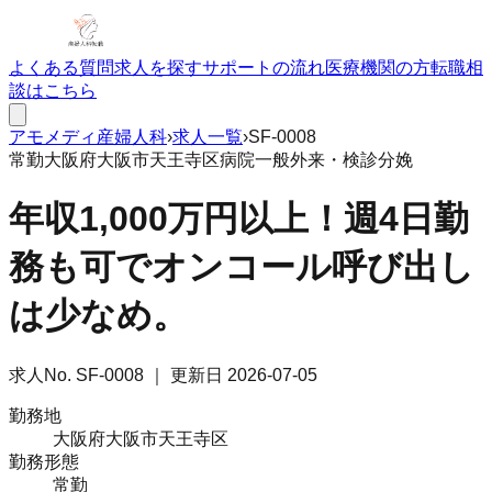
よくある質問
求人を探す
サポートの流れ
医療機関の方
転職相
談はこちら
アモメディ
産婦人科
›
求人一覧
›
SF-0008
常勤
大阪府大阪市天王寺区
病院
一般外来・検診
分娩
年収1,000万円以上！週4日勤
務も可でオンコール呼び出し
は少なめ。
求人No.
SF-0008
｜ 更新日
2026-07-05
勤務地
大阪府大阪市天王寺区
勤務形態
常勤