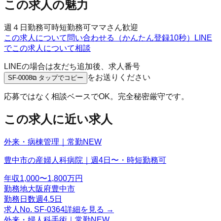
この求人の魅力
週４日勤務可
時短勤務可
ママさん歓迎
この求人について問い合わせる（かんたん登録10秒）
LINE
でこの求人について相談
LINEの場合は友だち追加後、求人番号
をお送りください
SF-0008
⧉ タップでコピー
応募ではなく相談ベースでOK。完全秘密厳守です。
この求人に近い求人
外来・病棟管理｜常勤
NEW
豊中市の産婦人科病院｜週4日〜・時短勤務可
年収
1,000〜1,800万円
勤務地
大阪府豊中市
勤務日数
週4.5日
求人No.
SF-0364
詳細を見る →
外来・婦人科手術｜常勤
NEW