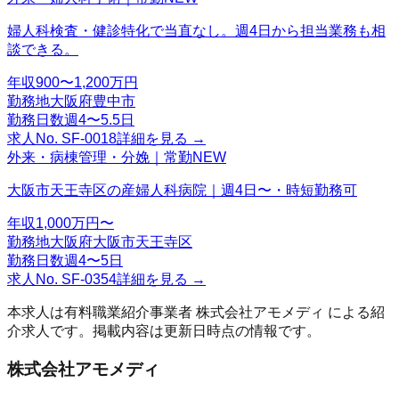
婦人科検査・健診特化で当直なし。週4日から担当業務も相
談できる。
年収
900〜1,200万円
勤務地
大阪府豊中市
勤務日数
週4〜5.5日
求人No.
SF-0018
詳細を見る →
外来・病棟管理・分娩｜常勤
NEW
大阪市天王寺区の産婦人科病院｜週4日〜・時短勤務可
年収
1,000万円〜
勤務地
大阪府大阪市天王寺区
勤務日数
週4〜5日
求人No.
SF-0354
詳細を見る →
本求人は有料職業紹介事業者
株式会社アモメディ
による紹
介求人です。掲載内容は更新日時点の情報です。
株式会社アモメディ