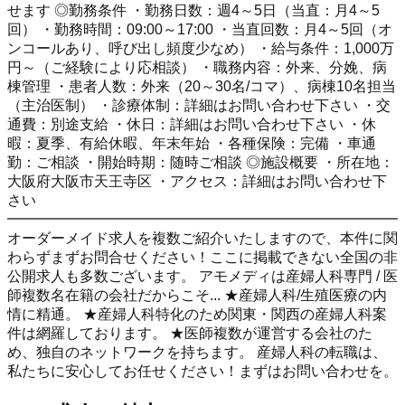
せます ◎勤務条件 ・勤務日数：週4～5日（当直：月4～5
回） ・勤務時間：09:00～17:00 ・当直回数：月4～5回（オ
ンコールあり、呼び出し頻度少なめ） ・給与条件：1,000万
円～（ご経験により応相談） ・職務内容：外来、分娩、病
棟管理 ・患者人数：外来（20～30名/コマ）、病棟10名担当
（主治医制） ・診療体制：詳細はお問い合わせ下さい ・交
通費：別途支給 ・休日：詳細はお問い合わせ下さい ・休
暇：夏季、有給休暇、年末年始 ・各種保険：完備 ・車通
勤：ご相談 ・開始時期：随時ご相談 ◎施設概要 ・所在地：
大阪府大阪市天王寺区 ・アクセス：詳細はお問い合わせ下
さい
━━━━━━━━━━━━━━━━━━━━━━━━━━━
オーダーメイド求人を複数ご紹介いたしますので、本件に関
わらずまずお問合せください！ここに掲載できない全国の非
公開求人も多数ございます。 アモメディは産婦人科専門 / 医
師複数名在籍の会社だからこそ... ★産婦人科/生殖医療の内
情に精通。 ★産婦人科特化のため関東・関西の産婦人科案
件は網羅しております。 ★医師複数が運営する会社のた
め、独自のネットワークを持ちます。 産婦人科の転職は、
私たちに安心してお任せください！まずはお問い合わせを。