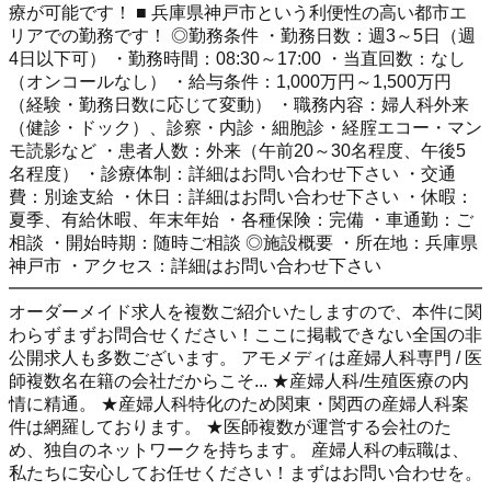
療が可能です！ ■ 兵庫県神戸市という利便性の高い都市エ
リアでの勤務です！ ◎勤務条件 ・勤務日数：週3～5日（週
4日以下可） ・勤務時間：08:30～17:00 ・当直回数：なし
（オンコールなし） ・給与条件：1,000万円～1,500万円
（経験・勤務日数に応じて変動） ・職務内容：婦人科外来
（健診・ドック）、診察・内診・細胞診・経腟エコー・マン
モ読影など ・患者人数：外来（午前20～30名程度、午後5
名程度） ・診療体制：詳細はお問い合わせ下さい ・交通
費：別途支給 ・休日：詳細はお問い合わせ下さい ・休暇：
夏季、有給休暇、年末年始 ・各種保険：完備 ・車通勤：ご
相談 ・開始時期：随時ご相談 ◎施設概要 ・所在地：兵庫県
神戸市 ・アクセス：詳細はお問い合わせ下さい
━━━━━━━━━━━━━━━━━━━━━━━━━━━
オーダーメイド求人を複数ご紹介いたしますので、本件に関
わらずまずお問合せください！ここに掲載できない全国の非
公開求人も多数ございます。 アモメディは産婦人科専門 / 医
師複数名在籍の会社だからこそ... ★産婦人科/生殖医療の内
情に精通。 ★産婦人科特化のため関東・関西の産婦人科案
件は網羅しております。 ★医師複数が運営する会社のた
め、独自のネットワークを持ちます。 産婦人科の転職は、
私たちに安心してお任せください！まずはお問い合わせを。