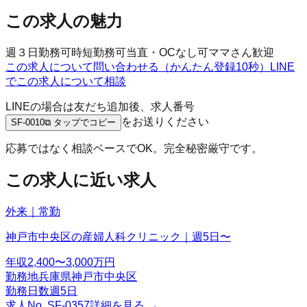
この求人の魅力
週３日勤務可
時短勤務可
当直・OCなし可
ママさん歓迎
この求人について問い合わせる（かんたん登録10秒）
LINE
でこの求人について相談
LINEの場合は友だち追加後、求人番号
をお送りください
SF-0010
⧉ タップでコピー
応募ではなく相談ベースでOK。完全秘密厳守です。
この求人に近い求人
外来｜常勤
神戸市中央区の産婦人科クリニック｜週5日〜
年収
2,400〜3,000万円
勤務地
兵庫県神戸市中央区
勤務日数
週5日
求人No.
SF-0357
詳細を見る →