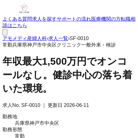
よくある質問
求人を探す
サポートの流れ
医療機関の方
転職相
談はこちら
アモメディ
産婦人科
›
求人一覧
›
SF-0010
常勤
兵庫県神戸市中央区
クリニック
一般外来・検診
年収最大1,500万円でオンコ
ールなし。健診中心の落ち着
いた環境。
求人No.
SF-0010
｜ 更新日
2026-06-11
勤務地
兵庫県神戸市中央区
勤務形態
常勤