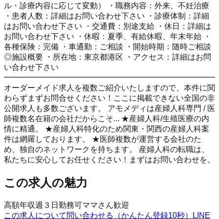
ル・診療内容に応じて変動） ・職務内容：外来、不妊治療
・患者人数：詳細はお問い合わせ下さい ・診療体制：詳細
はお問い合わせ下さい ・交通費：別途支給 ・休日：詳細は
お問い合わせ下さい ・休暇：夏季、有給休暇、年末年始 ・
各種保険：完備 ・車通勤：ご相談 ・開始時期：随時ご相談
◎施設概要 ・所在地：東京都港区 ・アクセス：詳細はお問
い合わせ下さい
━━━━━━━━━━━━━━━━━━━━━━━━━━━
オーダーメイド求人を複数ご紹介いたしますので、本件に関
わらずまずお問合せください！ここに掲載できない全国の非
公開求人も多数ございます。 アモメディは産婦人科専門 / 医
師複数名在籍の会社だからこそ... ★産婦人科/生殖医療の内
情に精通。 ★産婦人科特化のため関東・関西の産婦人科案
件は網羅しております。 ★医師複数が運営する会社のた
め、独自のネットワークを持ちます。 産婦人科の転職は、
私たちに安心してお任せください！まずはお問い合わせを。
この求人の魅力
高額年収
週３日勤務可
ママさん歓迎
この求人について問い合わせる（かんたん登録10秒）
LINE