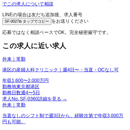
でこの求人について相談
LINEの場合は友だち追加後、求人番号
をお送りください
SF-0027
⧉ タップでコピー
応募ではなく相談ベースでOK。完全秘密厳守です。
この求人に近い求人
外来｜常勤
港区の産婦人科クリニック｜週4日〜・当直・OCなし可
年収
1,600〜2,000万円
勤務地
東京都港区
勤務日数
週4〜5日
求人No.
SF-0360
詳細を見る →
外来｜常勤
当直なしのシフト制で週3日から。経験次第で年収3,000万
円も可能。