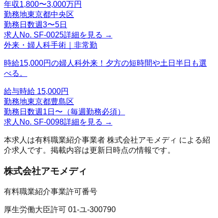
年収
1,800〜3,000万円
勤務地
東京都中央区
勤務日数
週3〜5日
求人No.
SF-0025
詳細を見る →
外来・婦人科手術｜非常勤
時給15,000円の婦人科外来！夕方の短時間や土日半日も選
べる。
給与
時給 15,000円
勤務地
東京都豊島区
勤務日数
週1日〜（毎週勤務必須）
求人No.
SF-0098
詳細を見る →
本求人は有料職業紹介事業者
株式会社アモメディ
による紹
介求人です。掲載内容は更新日時点の情報です。
株式会社アモメディ
有料職業紹介事業許可番号
厚生労働大臣許可 01-ユ-300790