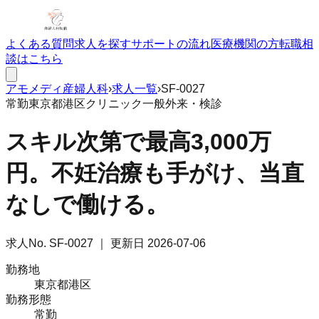
よくある質問
求人を探す
サポートの流れ
医療機関の方
転職相
談はこちら
アモメディ
産婦人科
›
求人一覧
›
SF-0027
常勤
東京都港区
クリニック
一般外来・検診
スキル次第で最高3,000万
円。不妊治療も手がけ、当直
なしで働ける。
求人No.
SF-0027
｜ 更新日
2026-07-06
勤務地
東京都港区
勤務形態
常勤