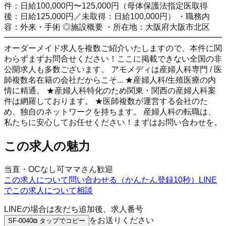
件：日給100,000円〜125,000円（母体保護法指定医取得
後：日給125,000円／未取得：日給100,000円） ・職務内
容：外来・手術 ◎施設概要 ・所在地：大阪府大阪市北区
━━━━━━━━━━━━━━━━━━━━━━━━━━━
オーダーメイド求人を複数ご紹介いたしますので、本件に関
わらずまずお問合せください！ここに掲載できない全国の非
公開求人も多数ございます。 アモメディは産婦人科専門 / 医
師複数名在籍の会社だからこそ... ★産婦人科/生殖医療の内
情に精通。 ★産婦人科特化のため関東・関西の産婦人科案
件は網羅しております。 ★医師複数が運営する会社のた
め、独自のネットワークを持ちます。 産婦人科の転職は、
私たちに安心してお任せください！まずはお問い合わせを。
この求人の魅力
当直・OCなし可
ママさん歓迎
この求人について問い合わせる（かんたん登録10秒）
LINE
でこの求人について相談
LINEの場合は友だち追加後、求人番号
をお送りください
SF-0040
⧉ タップでコピー