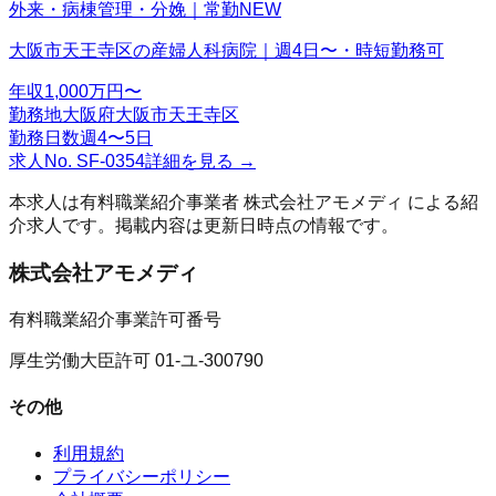
外来・病棟管理・分娩｜常勤
NEW
大阪市天王寺区の産婦人科病院｜週4日〜・時短勤務可
年収
1,000万円〜
勤務地
大阪府大阪市天王寺区
勤務日数
週4〜5日
求人No.
SF-0354
詳細を見る →
本求人は有料職業紹介事業者
株式会社アモメディ
による紹
介求人です。掲載内容は更新日時点の情報です。
株式会社アモメディ
有料職業紹介事業許可番号
厚生労働大臣許可 01-ユ-300790
その他
利用規約
プライバシーポリシー