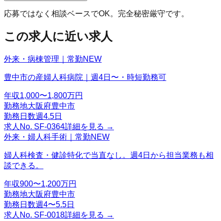
応募ではなく相談ベースでOK。完全秘密厳守です。
この求人に近い求人
外来・病棟管理｜常勤
NEW
豊中市の産婦人科病院｜週4日〜・時短勤務可
年収
1,000〜1,800万円
勤務地
大阪府豊中市
勤務日数
週4.5日
求人No.
SF-0364
詳細を見る →
外来・婦人科手術｜常勤
NEW
婦人科検査・健診特化で当直なし。週4日から担当業務も相
談できる。
年収
900〜1,200万円
勤務地
大阪府豊中市
勤務日数
週4〜5.5日
求人No.
SF-0018
詳細を見る →