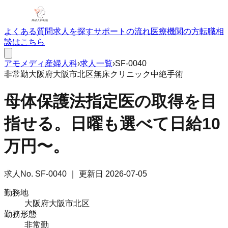
よくある質問
求人を探す
サポートの流れ
医療機関の方
転職相
談はこちら
アモメディ
産婦人科
›
求人一覧
›
SF-0040
非常勤
大阪府大阪市北区
無床クリニック
中絶手術
母体保護法指定医の取得を目
指せる。日曜も選べて日給10
万円〜。
求人No.
SF-0040
｜ 更新日
2026-07-05
勤務地
大阪府大阪市北区
勤務形態
非常勤