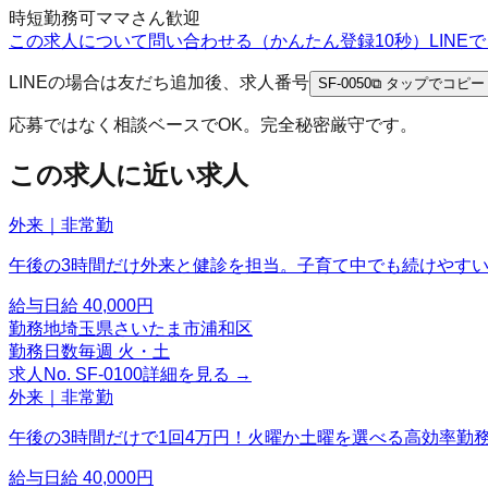
時短勤務可
ママさん歓迎
この求人について問い合わせる（かんたん登録10秒）
LIN
LINEの場合は友だち追加後、求人番号
SF-0050
⧉ タップでコピー
応募ではなく相談ベースでOK。完全秘密厳守です。
この求人に近い求人
外来｜非常勤
午後の3時間だけ外来と健診を担当。子育て中でも続けやすい
給与
日給 40,000円
勤務地
埼玉県さいたま市浦和区
勤務日数
毎週 火・土
求人No.
SF-0100
詳細を見る →
外来｜非常勤
午後の3時間だけで1回4万円！火曜か土曜を選べる高効率勤
給与
日給 40,000円