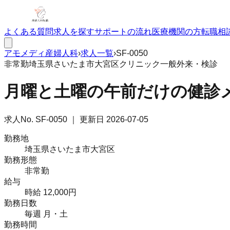
よくある質問
求人を探す
サポートの流れ
医療機関の方
転職相
アモメディ
産婦人科
›
求人一覧
›
SF-0050
非常勤
埼玉県さいたま市大宮区
クリニック
一般外来・検診
月曜と土曜の午前だけの健診
求人No.
SF-0050
｜ 更新日
2026-07-05
勤務地
埼玉県さいたま市大宮区
勤務形態
非常勤
給与
時給 12,000円
勤務日数
毎週 月・土
勤務時間