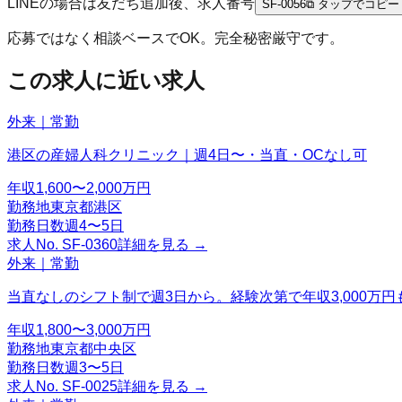
LINEの場合は友だち追加後、求人番号
SF-0056
⧉ タップでコピー
応募ではなく相談ベースでOK。完全秘密厳守です。
この求人に近い求人
外来｜常勤
港区の産婦人科クリニック｜週4日〜・当直・OCなし可
年収
1,600〜2,000万円
勤務地
東京都港区
勤務日数
週4〜5日
求人No.
SF-0360
詳細を見る →
外来｜常勤
当直なしのシフト制で週3日から。経験次第で年収3,000万円
年収
1,800〜3,000万円
勤務地
東京都中央区
勤務日数
週3〜5日
求人No.
SF-0025
詳細を見る →