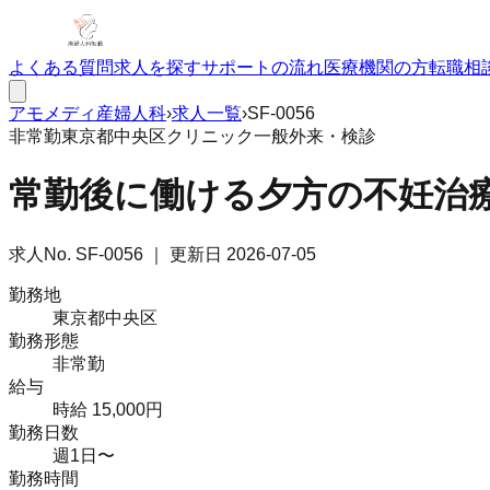
よくある質問
求人を探す
サポートの流れ
医療機関の方
転職相
アモメディ
産婦人科
›
求人一覧
›
SF-0056
非常勤
東京都中央区
クリニック
一般外来・検診
常勤後に働ける夕方の不妊治療
求人No.
SF-0056
｜ 更新日
2026-07-05
勤務地
東京都中央区
勤務形態
非常勤
給与
時給 15,000円
勤務日数
週1日〜
勤務時間