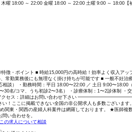
～ 22:00 木曜 18:00 ～ 22:00 金曜 18:00 ～ 22:00 土曜 9:0
特徴・ポイント ■ 時給15,000円の高時給！効率よく収入アッ
のため、常勤業務後にも無理なく掛け持ちが可能です ■ 一般不
・勤務時間：平日 18:00〜22:00 ／ 土日 9:00〜18:
30名/コマ、うち初診2〜3名） ・診療体制：1〜2診体制 ・
・アクセス：詳細はお問い合わせ下さい ━━━━━━━━━━━
い！ここに掲載できない全国の非公開求人も多数ございます。 
化のため関東・関西の産婦人科案件は網羅しております。 ★医師
お問い合わせを。
Eでこの求人について相談