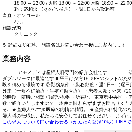
18:00 ～ 22:00 / 火曜 18:00 ～ 22:00 水曜 18:00 
務：応相談 【その他 補足】 ・週1日から勤務可
当直・オンコール
なし
施設形態
クリニック
※ 詳細な所在地・施設名はお問い合わせ後にご案内します
業務内容
━━━ アモメディは産婦人科専門の紹介会社です ━━━━ ◎
ダブルワークに最適です ■ 平日は夕方18:00〜のシフト
験を積める環境です ◎勤務条件 ・勤務頻度：週1日〜（曜日応相談） 
外来（一般不妊治療・生殖補助医療） ・患者人数：外来（20〜
始時期：随時ご相談 ◎施設概要 ・所在地：東京都中央区 
数ご紹介いたしますので、本件に関わらずまずお問合せくださ
そ... ★産婦人科/生殖医療の内情に精通。 ★産婦人科特
婦人科の転職は、私たちに安心してお任せください！まずは
この求人について問い合わせる（かんたん登録10秒）
LIN