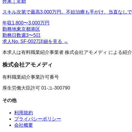
外来｜常勤
スキル次第で最高3,000万円。不妊治療も手がけ、当直なし
年収
1,800〜3,000万円
勤務地
東京都港区
勤務日数
週3〜5日
求人No.
SF-0027
詳細を見る →
本求人は有料職業紹介事業者
株式会社アモメディ
による紹介
株式会社アモメディ
有料職業紹介事業許可番号
厚生労働大臣許可 01-ユ-300790
その他
利用規約
プライバシーポリシー
会社概要