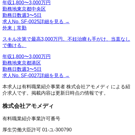
年収
1,800〜3,000万円
勤務地
東京都中央区
勤務日数
週3〜5日
求人No.
SF-0025
詳細を見る →
外来｜常勤
スキル次第で最高3,000万円。不妊治療も手がけ、当直なし
で働ける。
年収
1,800〜3,000万円
勤務地
東京都港区
勤務日数
週3〜5日
求人No.
SF-0027
詳細を見る →
本求人は有料職業紹介事業者
株式会社アモメディ
による紹
介求人です。掲載内容は更新日時点の情報です。
株式会社アモメディ
有料職業紹介事業許可番号
厚生労働大臣許可 01-ユ-300790