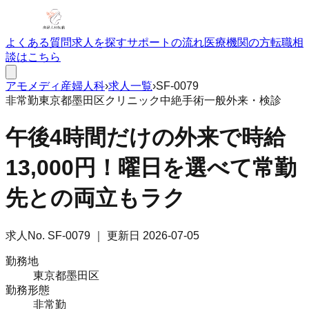
よくある質問
求人を探す
サポートの流れ
医療機関の方
転職相
談はこちら
アモメディ
産婦人科
›
求人一覧
›
SF-0079
非常勤
東京都墨田区
クリニック
中絶手術
一般外来・検診
午後4時間だけの外来で時給
13,000円！曜日を選べて常勤
先との両立もラク
求人No.
SF-0079
｜ 更新日
2026-07-05
勤務地
東京都墨田区
勤務形態
非常勤