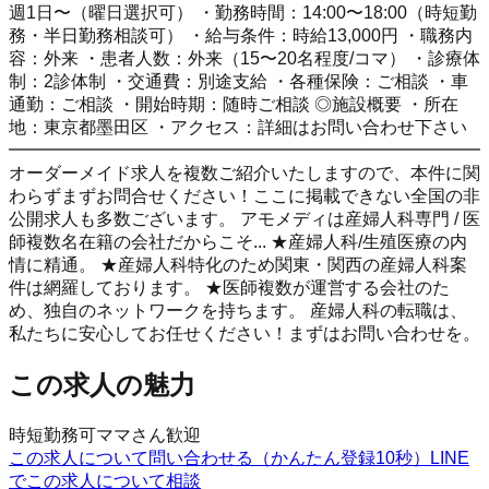
週1日〜（曜日選択可） ・勤務時間：14:00〜18:00（時短勤
務・半日勤務相談可） ・給与条件：時給13,000円 ・職務内
容：外来 ・患者人数：外来（15〜20名程度/コマ） ・診療体
制：2診体制 ・交通費：別途支給 ・各種保険：ご相談 ・車
通勤：ご相談 ・開始時期：随時ご相談 ◎施設概要 ・所在
地：東京都墨田区 ・アクセス：詳細はお問い合わせ下さい
━━━━━━━━━━━━━━━━━━━━━━━━━━━
オーダーメイド求人を複数ご紹介いたしますので、本件に関
わらずまずお問合せください！ここに掲載できない全国の非
公開求人も多数ございます。 アモメディは産婦人科専門 / 医
師複数名在籍の会社だからこそ... ★産婦人科/生殖医療の内
情に精通。 ★産婦人科特化のため関東・関西の産婦人科案
件は網羅しております。 ★医師複数が運営する会社のた
め、独自のネットワークを持ちます。 産婦人科の転職は、
私たちに安心してお任せください！まずはお問い合わせを。
この求人の魅力
時短勤務可
ママさん歓迎
この求人について問い合わせる（かんたん登録10秒）
LINE
でこの求人について相談