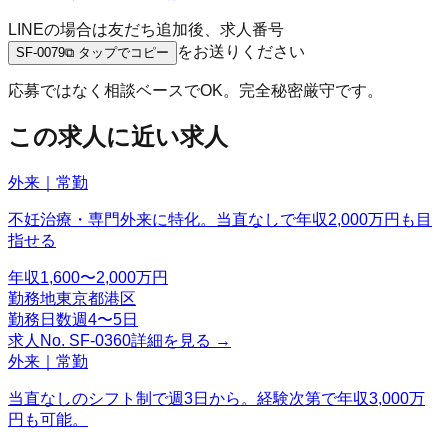
LINEの場合は友だち追加後、求人番号
をお送りください
SF-0079
⧉ タップでコピー
応募ではなく相談ベースでOK。完全秘密厳守です。
この求人に近い求人
外来｜常勤
不妊治療・専門外来に特化。当直なしで年収2,000万円も目
指せる
年収
1,600〜2,000万円
勤務地
東京都港区
勤務日数
週4〜5日
求人No.
SF-0360
詳細を見る →
外来｜常勤
当直なしのシフト制で週3日から。経験次第で年収3,000万
円も可能。