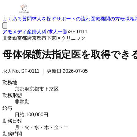
よくある質問
求人を探す
サポートの流れ
医療機関の方
転職相
アモメディ
産婦人科
›
求人一覧
›
SF-0111
非常勤
京都府京都市下京区
クリニック
母体保護法指定医を取得できる
求人No.
SF-0111
｜ 更新日
2026-07-05
勤務地
京都府京都市下京区
勤務形態
非常勤
給与
日給 100,000円
勤務日数
月・火・水・木・金・土
勤務時間