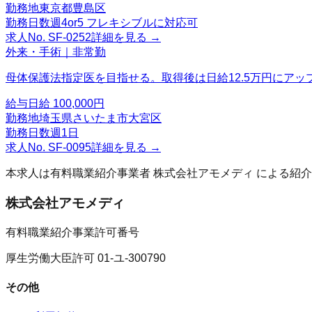
勤務地
東京都豊島区
勤務日数
週4or5 フレキシブルに対応可
求人No.
SF-0252
詳細を見る →
外来・手術｜非常勤
母体保護法指定医を目指せる。取得後は日給12.5万円にアッ
給与
日給 100,000円
勤務地
埼玉県さいたま市大宮区
勤務日数
週1日
求人No.
SF-0095
詳細を見る →
本求人は有料職業紹介事業者
株式会社アモメディ
による紹介
株式会社アモメディ
有料職業紹介事業許可番号
厚生労働大臣許可 01-ユ-300790
その他