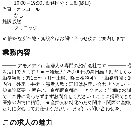
10:00～19:00 / 勤務区分：日勤(終日)
当直・オンコール
なし
施設形態
クリニック
※ 詳細な所在地・施設名はお問い合わせ後にご案内します
業務内容
━━━ アモメディは産婦人科専門の紹介会社です ━━━━ 
を活用できます！ ■ 日給最大125,000円の高日給！効率
勤務頻度：週1日〜（月〜土曜、曜日相談可） ・勤務時間：10:0
内容：外来・手術 ・患者人数：詳細はお問い合わせ下さい ・
◎施設概要 ・所在地：京都府京都市 ・アクセス：詳細はお
で、本件に関わらずまずお問合せください！ここに掲載できない
医療の内情に精通。 ★産婦人科特化のため関東・関西の産婦
たちに安心してお任せください！まずはお問い合わせを。
この求人の魅力