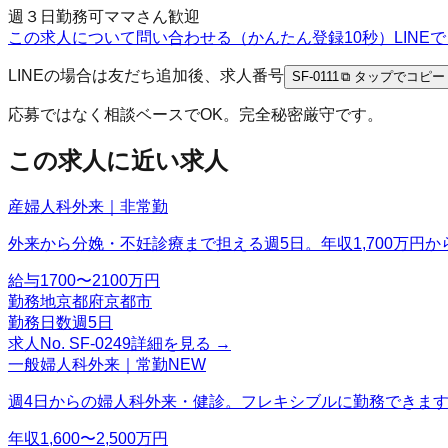
週３日勤務可
ママさん歓迎
この求人について問い合わせる（かんたん登録10秒）
LIN
LINEの場合は友だち追加後、求人番号
SF-0111
⧉ タップでコピー
応募ではなく相談ベースでOK。完全秘密厳守です。
この求人に近い求人
産婦人科外来｜非常勤
外来から分娩・不妊診療まで担える週5日。年収1,700万円か
給与
1700〜2100万円
勤務地
京都府京都市
勤務日数
週5日
求人No.
SF-0249
詳細を見る →
一般婦人科外来｜常勤
NEW
週4日からの婦人科外来・健診。フレキシブルに勤務できま
年収
1,600〜2,500万円