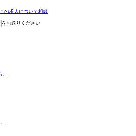
Eでこの求人について相談
をお送りください
ら。
す。