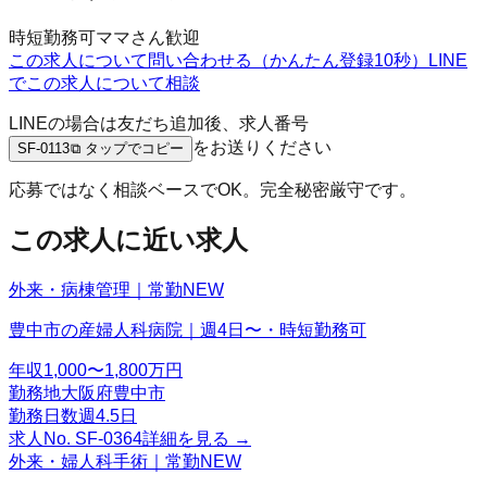
時短勤務可
ママさん歓迎
この求人について問い合わせる（かんたん登録10秒）
LINE
でこの求人について相談
LINEの場合は友だち追加後、求人番号
をお送りください
SF-0113
⧉ タップでコピー
応募ではなく相談ベースでOK。完全秘密厳守です。
この求人に近い求人
外来・病棟管理｜常勤
NEW
豊中市の産婦人科病院｜週4日〜・時短勤務可
年収
1,000〜1,800万円
勤務地
大阪府豊中市
勤務日数
週4.5日
求人No.
SF-0364
詳細を見る →
外来・婦人科手術｜常勤
NEW