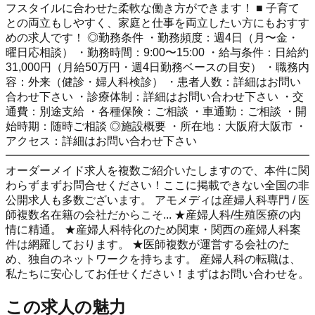
フスタイルに合わせた柔軟な働き方ができます！ ■ 子育て
との両立もしやすく、家庭と仕事を両立したい方にもおすす
めの求人です！ ◎勤務条件 ・勤務頻度：週4日（月〜金・
曜日応相談） ・勤務時間：9:00〜15:00 ・給与条件：日給約
31,000円（月給50万円・週4日勤務ベースの目安） ・職務内
容：外来（健診・婦人科検診） ・患者人数：詳細はお問い
合わせ下さい ・診療体制：詳細はお問い合わせ下さい ・交
通費：別途支給 ・各種保険：ご相談 ・車通勤：ご相談 ・開
始時期：随時ご相談 ◎施設概要 ・所在地：大阪府大阪市 ・
アクセス：詳細はお問い合わせ下さい
━━━━━━━━━━━━━━━━━━━━━━━━━━━
オーダーメイド求人を複数ご紹介いたしますので、本件に関
わらずまずお問合せください！ここに掲載できない全国の非
公開求人も多数ございます。 アモメディは産婦人科専門 / 医
師複数名在籍の会社だからこそ... ★産婦人科/生殖医療の内
情に精通。 ★産婦人科特化のため関東・関西の産婦人科案
件は網羅しております。 ★医師複数が運営する会社のた
め、独自のネットワークを持ちます。 産婦人科の転職は、
私たちに安心してお任せください！まずはお問い合わせを。
この求人の魅力