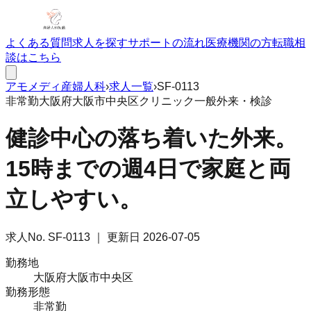
よくある質問
求人を探す
サポートの流れ
医療機関の方
転職相
談はこちら
アモメディ
産婦人科
›
求人一覧
›
SF-0113
非常勤
大阪府大阪市中央区
クリニック
一般外来・検診
健診中心の落ち着いた外来。
15時までの週4日で家庭と両
立しやすい。
求人No.
SF-0113
｜ 更新日
2026-07-05
勤務地
大阪府大阪市中央区
勤務形態
非常勤