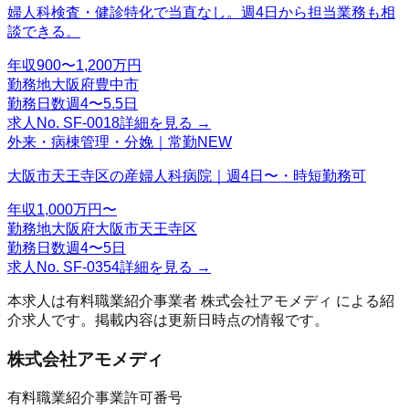
婦人科検査・健診特化で当直なし。週4日から担当業務も相
談できる。
年収
900〜1,200万円
勤務地
大阪府豊中市
勤務日数
週4〜5.5日
求人No.
SF-0018
詳細を見る →
外来・病棟管理・分娩｜常勤
NEW
大阪市天王寺区の産婦人科病院｜週4日〜・時短勤務可
年収
1,000万円〜
勤務地
大阪府大阪市天王寺区
勤務日数
週4〜5日
求人No.
SF-0354
詳細を見る →
本求人は有料職業紹介事業者
株式会社アモメディ
による紹
介求人です。掲載内容は更新日時点の情報です。
株式会社アモメディ
有料職業紹介事業許可番号