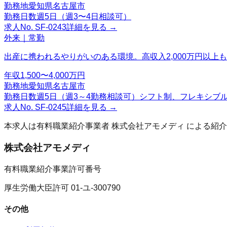
勤務地
愛知県名古屋市
勤務日数
週5日（週3〜4日相談可）
求人No.
SF-0243
詳細を見る →
外来｜常勤
出産に携われるやりがいのある環境。高収入2,000万円以上
年収
1,500〜4,000万円
勤務地
愛知県名古屋市
勤務日数
週5日（週3～4勤務相談可）シフト制、フレキシブ
求人No.
SF-0245
詳細を見る →
本求人は有料職業紹介事業者
株式会社アモメディ
による紹介
株式会社アモメディ
有料職業紹介事業許可番号
厚生労働大臣許可 01-ユ-300790
その他