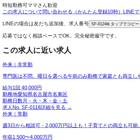
時短勤務可
ママさん歓迎
この求人について問い合わせる（かんたん登録10秒）
LIN
LINEの場合は友だち追加後、求人番号
SF-0124
⧉ タップでコピー
応募ではなく相談ベースでOK。完全秘密厳守です。
この求人に近い求人
外来｜非常勤
専門医は不問。曜日を選べる午前のみ勤務で家庭とも両立し
給与
1回 40,000円
勤務地
愛知県名古屋市名東区
勤務日数
月・火・木・金・土
求人No.
SF-0118
詳細を見る →
外来｜常勤
週3日から相談可・2,000万円以上も！子育てとの両立も可能
年収
1,500〜4,000万円