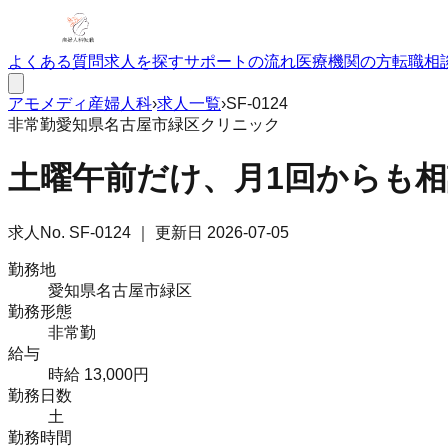
よくある質問
求人を探す
サポートの流れ
医療機関の方
転職相
アモメディ
産婦人科
›
求人一覧
›
SF-0124
非常勤
愛知県名古屋市緑区
クリニック
土曜午前だけ、月1回からも
求人No.
SF-0124
｜ 更新日
2026-07-05
勤務地
愛知県名古屋市緑区
勤務形態
非常勤
給与
時給 13,000円
勤務日数
土
勤務時間