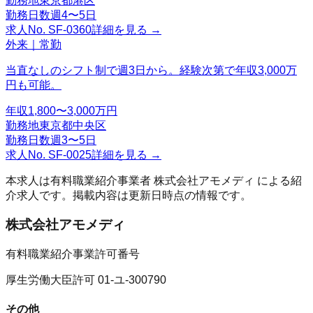
勤務地
東京都港区
勤務日数
週4〜5日
求人No.
SF-0360
詳細を見る →
外来｜常勤
当直なしのシフト制で週3日から。経験次第で年収3,000万
円も可能。
年収
1,800〜3,000万円
勤務地
東京都中央区
勤務日数
週3〜5日
求人No.
SF-0025
詳細を見る →
本求人は有料職業紹介事業者
株式会社アモメディ
による紹
介求人です。掲載内容は更新日時点の情報です。
株式会社アモメディ
有料職業紹介事業許可番号
厚生労働大臣許可 01-ユ-300790
その他