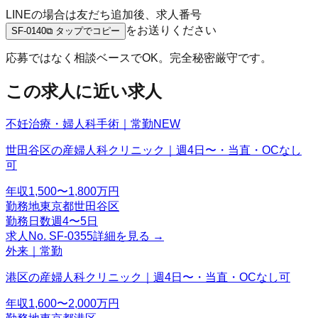
LINEの場合は友だち追加後、求人番号
をお送りください
SF-0140
⧉ タップでコピー
応募ではなく相談ベースでOK。完全秘密厳守です。
この求人に近い求人
不妊治療・婦人科手術｜常勤
NEW
世田谷区の産婦人科クリニック｜週4日〜・当直・OCなし
可
年収
1,500〜1,800万円
勤務地
東京都世田谷区
勤務日数
週4〜5日
求人No.
SF-0355
詳細を見る →
外来｜常勤
港区の産婦人科クリニック｜週4日〜・当直・OCなし可
年収
1,600〜2,000万円