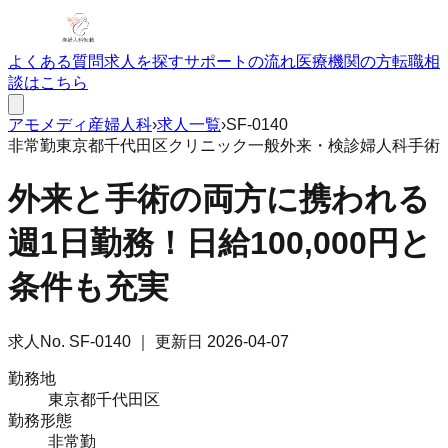
よくある質問
求人を探す
サポートの流れ
医療機関の方
転職相
談はこちら
アモメディ
産婦人科
›
求人一覧
›
SF-0140
非常勤
東京都千代田区
クリニック
一般外来・検診
婦人科手術
外来と手術の両方に携われる
週1日勤務！日給100,000円と
条件も充実
求人No.
SF-0140
｜ 更新日
2026-04-07
勤務地
東京都千代田区
勤務形態
非常勤