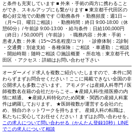
と条件も充実しています ■ 外来・手術の両方に携わること
ができ、スキルアップにも繋がります ■ 東京都千代田区の
都心好立地での勤務です ◎勤務条件 ・勤務頻度：週1日～
（月〜日、曜日ご相談） ・勤務時間：終日 9:00-18:00（休
憩60分）/ 午前診 9:00-13:00 ・給与条件：日給100,000円
（終日）/ 50,000円（午前診） ・職務内容：外来・手術 ・
患者人数：外来（15〜25名程度/コマ） ・診療体制：2診制
・交通費：別途支給 ・各種保険：ご相談 ・車通勤：ご相談
・開始時期：随時ご相談 ◎施設概要 ・所在地：東京都千代
田区 ・アクセス：詳細はお問い合わせ下さい
━━━━━━━━━━━━━━━━━━━━━━━━━━━
オーダーメイド求人を複数ご紹介いたしますので、本件に関
わらずまずお問合せください！ここに掲載できない全国の非
公開求人も多数ございます。 アモメディは産婦人科専門 / 医
師複数名在籍の会社だからこそ... ★産婦人科/生殖医療の内
情に精通。 ★産婦人科特化のため関東・関西の産婦人科案
件は網羅しております。 ★医師複数が運営する会社のた
め、独自のネットワークを持ちます。 産婦人科の転職は、
私たちに安心してお任せください！まずはお問い合わせを。
この求人について問い合わせる（かんたん登録10秒）
LINE
でこの求人について相談