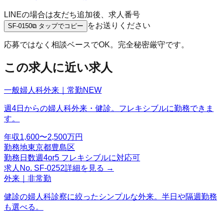
LINEの場合は友だち追加後、求人番号
をお送りください
SF-0150
⧉ タップでコピー
応募ではなく相談ベースでOK。完全秘密厳守です。
この求人に近い求人
一般婦人科外来｜常勤
NEW
週4日からの婦人科外来・健診。フレキシブルに勤務できま
す。
年収
1,600〜2,500万円
勤務地
東京都豊島区
勤務日数
週4or5 フレキシブルに対応可
求人No.
SF-0252
詳細を見る →
外来｜非常勤
健診の婦人科診察に絞ったシンプルな外来。半日や隔週勤務
も選べる。