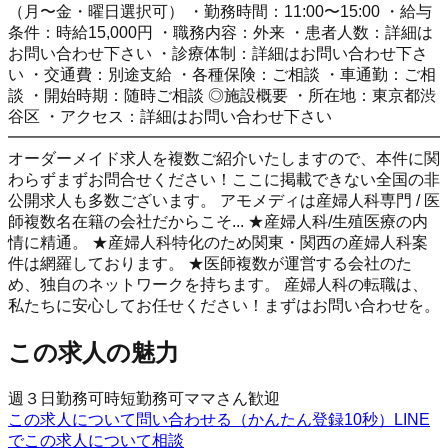
（月〜金・曜日選択可） ・勤務時間：11:00〜15:00 ・給与
条件：時給15,000円 ・職務内容：外来 ・患者人数：詳細は
お問い合わせ下さい ・診療体制：詳細はお問い合わせ下さ
い ・交通費：別途支給 ・各種保険：ご相談 ・車通勤：ご相
談 ・開始時期：随時ご相談 ◎施設概要 ・所在地：東京都渋
谷区 ・アクセス：詳細はお問い合わせ下さい
━━━━━━━━━━━━━━━━━━━━━━━━━━━
オーダーメイド求人を複数ご紹介いたしますので、本件に関
わらずまずお問合せください！ここに掲載できない全国の非
公開求人も多数ございます。 アモメディは産婦人科専門 / 医
師複数名在籍の会社だからこそ... ★産婦人科/生殖医療の内
情に精通。 ★産婦人科特化のため関東・関西の産婦人科案
件は網羅しております。 ★医師複数が運営する会社のた
め、独自のネットワークを持ちます。 産婦人科の転職は、
私たちに安心してお任せください！まずはお問い合わせを。
この求人の魅力
週３日勤務可
時短勤務可
ママさん歓迎
この求人について問い合わせる（かんたん登録10秒）
LINE
でこの求人について相談