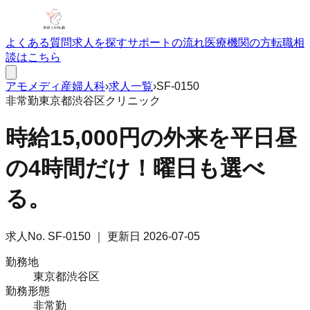
よくある質問
求人を探す
サポートの流れ
医療機関の方
転職相
談はこちら
アモメディ
産婦人科
›
求人一覧
›
SF-0150
非常勤
東京都渋谷区
クリニック
時給15,000円の外来を平日昼
の4時間だけ！曜日も選べ
る。
求人No.
SF-0150
｜ 更新日
2026-07-05
勤務地
東京都渋谷区
勤務形態
非常勤