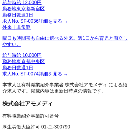
給与
時給 12,000円
勤務地
東京都新宿区
勤務日数
週1日
求人No.
SF-0036
詳細を見る →
外来｜非常勤
曜日も時間帯も自由に選べる外来。週1日から育児と両立し
やすい。
給与
時給 10,000円
勤務地
東京都中央区
勤務日数
週1日
求人No.
SF-0074
詳細を見る →
本求人は有料職業紹介事業者
株式会社アモメディ
による紹
介求人です。掲載内容は更新日時点の情報です。
株式会社アモメディ
有料職業紹介事業許可番号
厚生労働大臣許可 01-ユ-300790