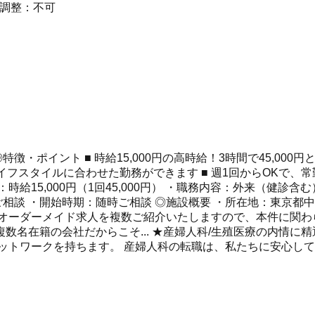
時間調整：不可
ポイント ■ 時給15,000円の高時給！3時間で45,000円と効
イフスタイルに合わせた勤務ができます ■ 週1回からOKで、常
件：時給15,000円（1回45,000円） ・職務内容：外来（健診
ご相談 ・開始時期：随時ご相談 ◎施設概要 ・所在地：東京都
 オーダーメイド求人を複数ご紹介いたしますので、本件に関わ
複数名在籍の会社だからこそ... ★産婦人科/生殖医療の内情
ットワークを持ちます。 産婦人科の転職は、私たちに安心し