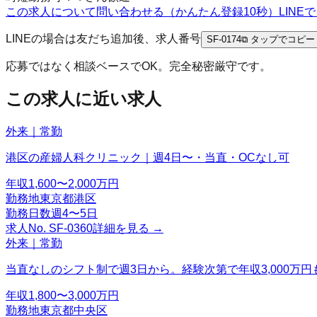
この求人について問い合わせる（かんたん登録10秒）
LIN
LINEの場合は友だち追加後、求人番号
SF-0174
⧉ タップでコピー
応募ではなく相談ベースでOK。完全秘密厳守です。
この求人に近い求人
外来｜常勤
港区の産婦人科クリニック｜週4日〜・当直・OCなし可
年収
1,600〜2,000万円
勤務地
東京都港区
勤務日数
週4〜5日
求人No.
SF-0360
詳細を見る →
外来｜常勤
当直なしのシフト制で週3日から。経験次第で年収3,000万円
年収
1,800〜3,000万円
勤務地
東京都中央区