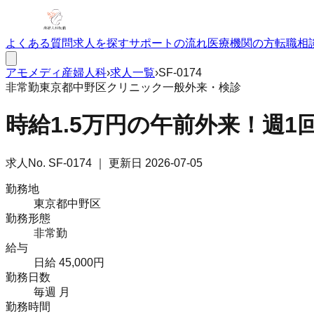
よくある質問
求人を探す
サポートの流れ
医療機関の方
転職相
アモメディ
産婦人科
›
求人一覧
›
SF-0174
非常勤
東京都中野区
クリニック
一般外来・検診
時給1.5万円の午前外来！週
求人No.
SF-0174
｜ 更新日
2026-07-05
勤務地
東京都中野区
勤務形態
非常勤
給与
日給 45,000円
勤務日数
毎週 月
勤務時間