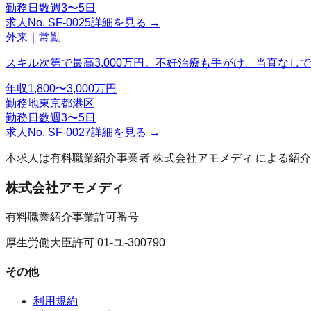
勤務日数
週3〜5日
求人No.
SF-0025
詳細を見る →
外来｜常勤
スキル次第で最高3,000万円。不妊治療も手がけ、当直なし
年収
1,800〜3,000万円
勤務地
東京都港区
勤務日数
週3〜5日
求人No.
SF-0027
詳細を見る →
本求人は有料職業紹介事業者
株式会社アモメディ
による紹介
株式会社アモメディ
有料職業紹介事業許可番号
厚生労働大臣許可 01-ユ-300790
その他
利用規約