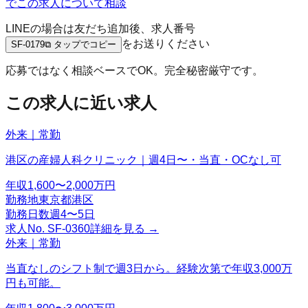
でこの求人について相談
LINEの場合は友だち追加後、求人番号
をお送りください
SF-0179
⧉ タップでコピー
応募ではなく相談ベースでOK。完全秘密厳守です。
この求人に近い求人
外来｜常勤
港区の産婦人科クリニック｜週4日〜・当直・OCなし可
年収
1,600〜2,000万円
勤務地
東京都港区
勤務日数
週4〜5日
求人No.
SF-0360
詳細を見る →
外来｜常勤
当直なしのシフト制で週3日から。経験次第で年収3,000万
円も可能。