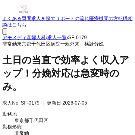
よくある質問
求人を探す
サポートの流れ
医療機関の方
転職相
談はこちら
アモメディ
産婦人科
›
求人一覧
›
SF-0179
非常勤
東京都千代田区
病院
一般外来・検診
分娩
土日の当直で効率よく収入ア
ップ！分娩対応は急変時の
み。
求人No.
SF-0179
｜ 更新日
2026-07-05
勤務地
東京都千代田区
勤務形態
非常勤