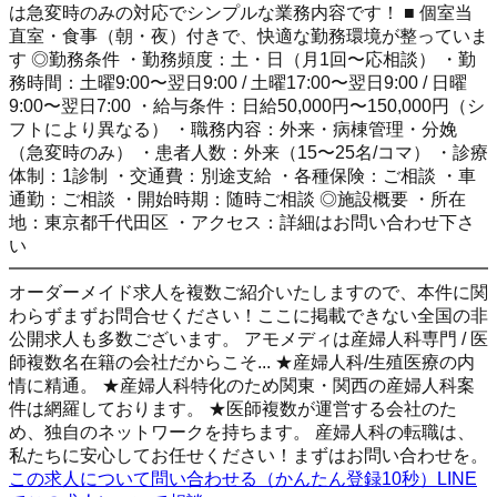
は急変時のみの対応でシンプルな業務内容です！ ■ 個室当
直室・食事（朝・夜）付きで、快適な勤務環境が整っていま
す ◎勤務条件 ・勤務頻度：土・日（月1回〜応相談） ・勤
務時間：土曜9:00〜翌日9:00 / 土曜17:00〜翌日9:00 / 日曜
9:00〜翌日7:00 ・給与条件：日給50,000円〜150,000円（シ
フトにより異なる） ・職務内容：外来・病棟管理・分娩
（急変時のみ） ・患者人数：外来（15〜25名/コマ） ・診療
体制：1診制 ・交通費：別途支給 ・各種保険：ご相談 ・車
通勤：ご相談 ・開始時期：随時ご相談 ◎施設概要 ・所在
地：東京都千代田区 ・アクセス：詳細はお問い合わせ下さ
い
━━━━━━━━━━━━━━━━━━━━━━━━━━━
オーダーメイド求人を複数ご紹介いたしますので、本件に関
わらずまずお問合せください！ここに掲載できない全国の非
公開求人も多数ございます。 アモメディは産婦人科専門 / 医
師複数名在籍の会社だからこそ... ★産婦人科/生殖医療の内
情に精通。 ★産婦人科特化のため関東・関西の産婦人科案
件は網羅しております。 ★医師複数が運営する会社のた
め、独自のネットワークを持ちます。 産婦人科の転職は、
私たちに安心してお任せください！まずはお問い合わせを。
この求人について問い合わせる（かんたん登録10秒）
LINE