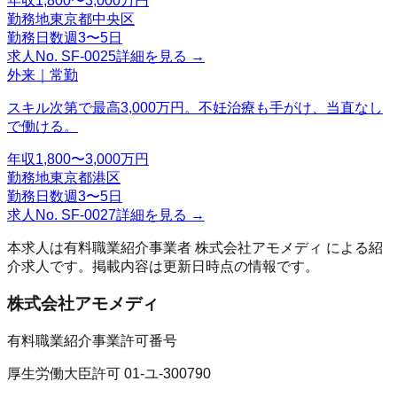
年収
1,800〜3,000万円
勤務地
東京都中央区
勤務日数
週3〜5日
求人No.
SF-0025
詳細を見る →
外来｜常勤
スキル次第で最高3,000万円。不妊治療も手がけ、当直なし
で働ける。
年収
1,800〜3,000万円
勤務地
東京都港区
勤務日数
週3〜5日
求人No.
SF-0027
詳細を見る →
本求人は有料職業紹介事業者
株式会社アモメディ
による紹
介求人です。掲載内容は更新日時点の情報です。
株式会社アモメディ
有料職業紹介事業許可番号
厚生労働大臣許可 01-ユ-300790