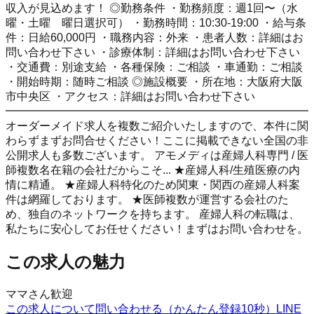
収入が見込めます！ ◎勤務条件 ・勤務頻度：週1回〜（水
曜・土曜 曜日選択可） ・勤務時間：10:30-19:00 ・給与条
件：日給60,000円 ・職務内容：外来 ・患者人数：詳細はお
問い合わせ下さい ・診療体制：詳細はお問い合わせ下さい
・交通費：別途支給 ・各種保険：ご相談 ・車通勤：ご相談
・開始時期：随時ご相談 ◎施設概要 ・所在地：大阪府大阪
市中央区 ・アクセス：詳細はお問い合わせ下さい
━━━━━━━━━━━━━━━━━━━━━━━━━━━
オーダーメイド求人を複数ご紹介いたしますので、本件に関
わらずまずお問合せください！ここに掲載できない全国の非
公開求人も多数ございます。 アモメディは産婦人科専門 / 医
師複数名在籍の会社だからこそ... ★産婦人科/生殖医療の内
情に精通。 ★産婦人科特化のため関東・関西の産婦人科案
件は網羅しております。 ★医師複数が運営する会社のた
め、独自のネットワークを持ちます。 産婦人科の転職は、
私たちに安心してお任せください！まずはお問い合わせを。
この求人の魅力
ママさん歓迎
この求人について問い合わせる（かんたん登録10秒）
LINE