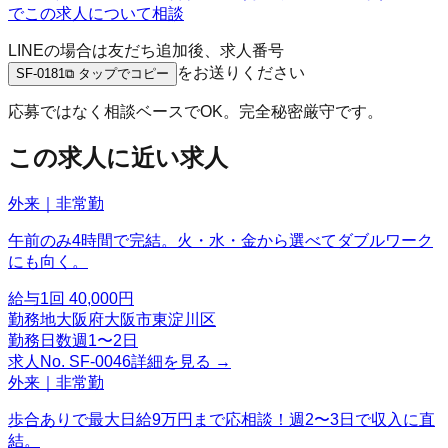
でこの求人について相談
LINEの場合は友だち追加後、求人番号
をお送りください
SF-0181
⧉ タップでコピー
応募ではなく相談ベースでOK。完全秘密厳守です。
この求人に近い求人
外来｜非常勤
午前のみ4時間で完結。火・水・金から選べてダブルワーク
にも向く。
給与
1回 40,000円
勤務地
大阪府大阪市東淀川区
勤務日数
週1〜2日
求人No.
SF-0046
詳細を見る →
外来｜非常勤
歩合ありで最大日給9万円まで応相談！週2〜3日で収入に直
結。