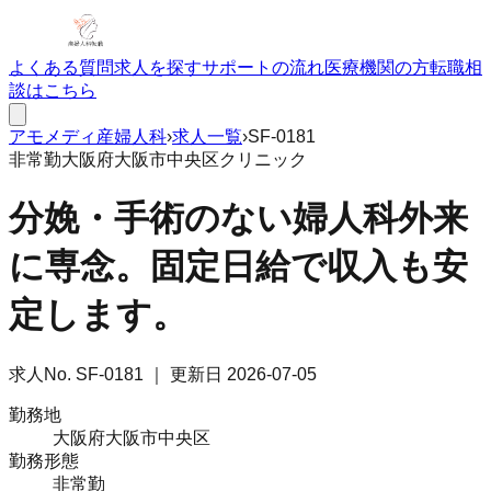
よくある質問
求人を探す
サポートの流れ
医療機関の方
転職相
談はこちら
アモメディ
産婦人科
›
求人一覧
›
SF-0181
非常勤
大阪府大阪市中央区
クリニック
分娩・手術のない婦人科外来
に専念。固定日給で収入も安
定します。
求人No.
SF-0181
｜ 更新日
2026-07-05
勤務地
大阪府大阪市中央区
勤務形態
非常勤