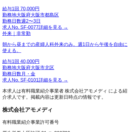
給与
1回 70,000円
勤務地
大阪府大阪市都島区
勤務日数
週2〜3日
求人No.
SF-0077
詳細を見る →
外来｜非常勤
朝から昼までの産婦人科外来のみ。週1日から午後を自由に
使える。
給与
1回 40,000円
勤務地
大阪府大阪市北区
勤務日数
月・金
求人No.
SF-0101
詳細を見る →
本求人は有料職業紹介事業者
株式会社アモメディ
による紹
介求人です。掲載内容は更新日時点の情報です。
株式会社アモメディ
有料職業紹介事業許可番号