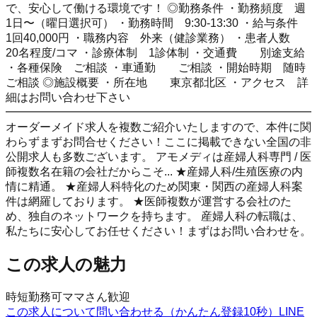
で、安心して働ける環境です！ ◎勤務条件 ・勤務頻度 週
1日〜（曜日選択可） ・勤務時間 9:30-13:30 ・給与条件
1回40,000円 ・職務内容 外来（健診業務） ・患者人数
20名程度/コマ ・診療体制 1診体制 ・交通費 別途支給
・各種保険 ご相談 ・車通勤 ご相談 ・開始時期 随時
ご相談 ◎施設概要 ・所在地 東京都北区 ・アクセス 詳
細はお問い合わせ下さい
━━━━━━━━━━━━━━━━━━━━━━━━━━━
オーダーメイド求人を複数ご紹介いたしますので、本件に関
わらずまずお問合せください！ここに掲載できない全国の非
公開求人も多数ございます。 アモメディは産婦人科専門 / 医
師複数名在籍の会社だからこそ... ★産婦人科/生殖医療の内
情に精通。 ★産婦人科特化のため関東・関西の産婦人科案
件は網羅しております。 ★医師複数が運営する会社のた
め、独自のネットワークを持ちます。 産婦人科の転職は、
私たちに安心してお任せください！まずはお問い合わせを。
この求人の魅力
時短勤務可
ママさん歓迎
この求人について問い合わせる（かんたん登録10秒）
LINE