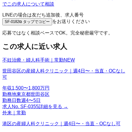
でこの求人について相談
LINEの場合は友だち追加後、求人番号
をお送りください
SF-0182
⧉ タップでコピー
応募ではなく相談ベースでOK。完全秘密厳守です。
この求人に近い求人
不妊治療・婦人科手術｜常勤
NEW
世田谷区の産婦人科クリニック｜週4日〜・当直・OCなし
可
年収
1,500〜1,800万円
勤務地
東京都世田谷区
勤務日数
週4〜5日
求人No.
SF-0355
詳細を見る →
外来｜常勤
港区の産婦人科クリニック｜週4日〜・当直・OCなし可