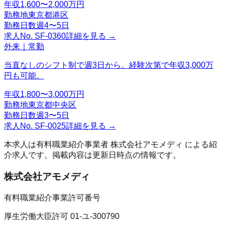
年収
1,600〜2,000万円
勤務地
東京都港区
勤務日数
週4〜5日
求人No.
SF-0360
詳細を見る →
外来｜常勤
当直なしのシフト制で週3日から。経験次第で年収3,000万
円も可能。
年収
1,800〜3,000万円
勤務地
東京都中央区
勤務日数
週3〜5日
求人No.
SF-0025
詳細を見る →
本求人は有料職業紹介事業者
株式会社アモメディ
による紹
介求人です。掲載内容は更新日時点の情報です。
株式会社アモメディ
有料職業紹介事業許可番号
厚生労働大臣許可 01-ユ-300790