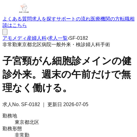
よくある質問
求人を探す
サポートの流れ
医療機関の方
転職相
談はこちら
アモメディ
産婦人科
›
求人一覧
›
SF-0182
非常勤
東京都北区
病院
一般外来・検診
婦人科手術
子宮頸がん細胞診メインの健
診外来。週末の午前だけで無
理なく働ける。
求人No.
SF-0182
｜ 更新日
2026-07-05
勤務地
東京都北区
勤務形態
非常勤