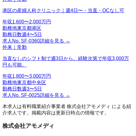
港区の産婦人科クリニック｜週4日〜・当直・OCなし可
年収
1,600〜2,000万円
勤務地
東京都港区
勤務日数
週4〜5日
求人No.
SF-0360
詳細を見る →
外来｜常勤
当直なしのシフト制で週3日から。経験次第で年収3,000万
円も可能。
年収
1,800〜3,000万円
勤務地
東京都中央区
勤務日数
週3〜5日
求人No.
SF-0025
詳細を見る →
本求人は有料職業紹介事業者
株式会社アモメディ
による紹
介求人です。掲載内容は更新日時点の情報です。
株式会社アモメディ