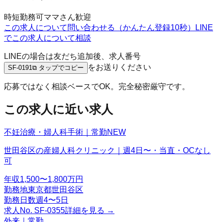
時短勤務可
ママさん歓迎
この求人について問い合わせる（かんたん登録10秒）
LINE
でこの求人について相談
LINEの場合は友だち追加後、求人番号
をお送りください
SF-0191
⧉ タップでコピー
応募ではなく相談ベースでOK。完全秘密厳守です。
この求人に近い求人
不妊治療・婦人科手術｜常勤
NEW
世田谷区の産婦人科クリニック｜週4日〜・当直・OCなし
可
年収
1,500〜1,800万円
勤務地
東京都世田谷区
勤務日数
週4〜5日
求人No.
SF-0355
詳細を見る →
外来｜常勤