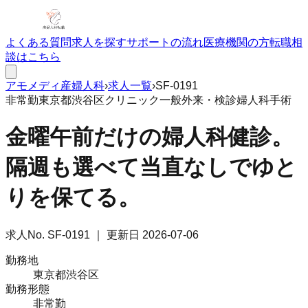
よくある質問
求人を探す
サポートの流れ
医療機関の方
転職相
談はこちら
アモメディ
産婦人科
›
求人一覧
›
SF-0191
非常勤
東京都渋谷区
クリニック
一般外来・検診
婦人科手術
金曜午前だけの婦人科健診。
隔週も選べて当直なしでゆと
りを保てる。
求人No.
SF-0191
｜ 更新日
2026-07-06
勤務地
東京都渋谷区
勤務形態
非常勤