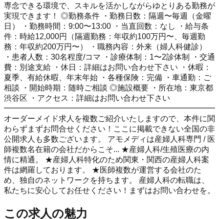
専念できる環境で、スキルを活かしながらゆとりある勤務が
実現できます！ ◎勤務条件 ・勤務日数：隔週〜毎週（金曜
日） ・勤務時間：9:00〜13:00 ・当直回数：なし ・給与条
件：時給12,000円（隔週勤務：年収約100万円〜、毎週勤
務：年収約200万円〜） ・職務内容：外来（婦人科健診）
・患者人数：30名程度/コマ ・診療体制：1〜2診体制 ・交通
費：別途支給 ・休日：詳細はお問い合わせ下さい ・休暇：
夏季、有給休暇、年末年始 ・各種保険：完備 ・車通勤：ご
相談 ・開始時期：随時ご相談 ◎施設概要 ・所在地：東京都
渋谷区 ・アクセス：詳細はお問い合わせ下さい
━━━━━━━━━━━━━━━━━━━━━━━━━━━
オーダーメイド求人を複数ご紹介いたしますので、本件に関
わらずまずお問合せください！ここに掲載できない全国の非
公開求人も多数ございます。 アモメディは産婦人科専門 / 医
師複数名在籍の会社だからこそ... ★産婦人科/生殖医療の内
情に精通。 ★産婦人科特化のため関東・関西の産婦人科案
件は網羅しております。 ★医師複数が運営する会社のた
め、独自のネットワークを持ちます。 産婦人科の転職は、
私たちに安心してお任せください！まずはお問い合わせを。
この求人の魅力