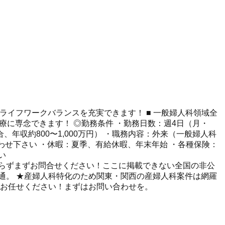
！ライフワークバランスを充実できます！ ■ 一般婦人科領域全
診療に専念できます！ ◎勤務条件 ・勤務日数：週4日（月・
の場合、年収約800〜1,000万円） ・職務内容：外来（一般婦人科
わせ下さい ・休暇：夏季、有給休暇、年末年始 ・各種保険：
い
らずまずお問合せください！ここに掲載できない全国の非公
に精通。 ★産婦人科特化のため関東・関西の産婦人科案件は網羅
てお任せください！まずはお問い合わせを。