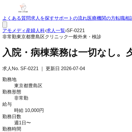
よくある質問
求人を探す
サポートの流れ
医療機関の方
転職相
アモメディ
産婦人科
›
求人一覧
›
SF-0221
非常勤
東京都豊島区
クリニック
一般外来・検診
入院・病棟業務は一切なし。
求人No.
SF-0221
｜ 更新日
2026-07-04
勤務地
東京都豊島区
勤務形態
非常勤
給与
時給 10,000円
勤務日数
週1日〜
勤務時間