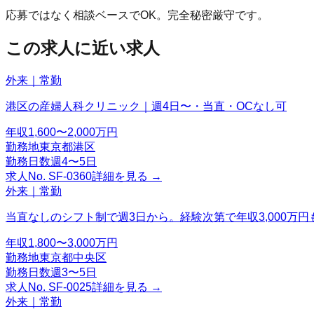
応募ではなく相談ベースでOK。完全秘密厳守です。
この求人に近い求人
外来｜常勤
港区の産婦人科クリニック｜週4日〜・当直・OCなし可
年収
1,600〜2,000万円
勤務地
東京都港区
勤務日数
週4〜5日
求人No.
SF-0360
詳細を見る →
外来｜常勤
当直なしのシフト制で週3日から。経験次第で年収3,000万円
年収
1,800〜3,000万円
勤務地
東京都中央区
勤務日数
週3〜5日
求人No.
SF-0025
詳細を見る →
外来｜常勤