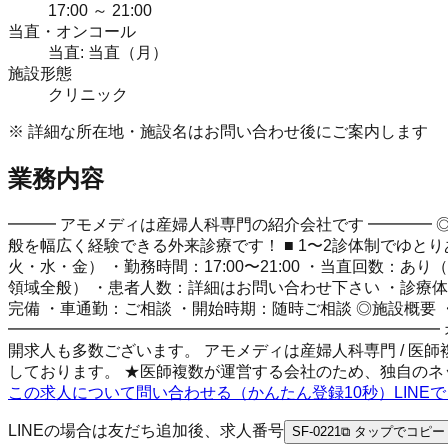
17:00 ～ 21:00
当直・オンコール
当直: 当直（月）
施設形態
クリニック
※ 詳細な所在地・施設名はお問い合わせ後にご案内します
業務内容
━━━ アモメディは産婦人科専門の紹介会社です ━━━━ 
般を幅広く経験できる外来診療です！ ■ 1〜2診体制でゆと
火・水・金） ・勤務時間：17:00〜21:00 ・当直回数：あり
領域全般） ・患者人数：詳細はお問い合わせ下さい ・診療体
完備 ・車通勤：ご相談 ・開始時期：随時ご相談 ◎施設概要
━━━━━━━━━━━━━━━━━━━━━━━━━━━
開求人も多数ございます。 アモメディは産婦人科専門 / 医師
しております。 ★医師複数が運営する会社のため、独自のネ
この求人について問い合わせる（かんたん登録10秒）
LIN
LINEの場合は友だち追加後、求人番号
SF-0221
⧉ タップでコピー