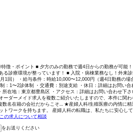
◎特徴・ポイント ■ 夕方のみの勤務で週4日からの勤務が可能
りある診療環境が整っています！ ■ 入院・病棟業務なし！外来
（月1回） ・給与条件：時給10,000〜12,000円（週4日勤務
制：1〜2診体制 ・交通費：別途支給 ・休日：詳細はお問い合
 ・所在地：東京都豊島区 ・アクセス：詳細はお問い合わせ下さ
 オーダーメイド求人を複数ご紹介いたしますので、本件に関わ
複数名在籍の会社だからこそ... ★産婦人科/生殖医療の内情
ットワークを持ちます。 産婦人科の転職は、私たちに安心し
Eでこの求人について相談
をお送りください