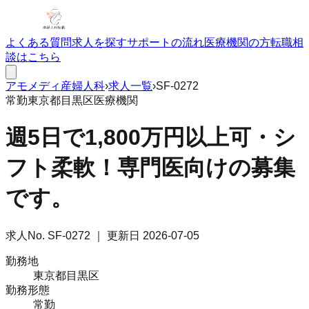
よくある質問
求人を探す
サポートの流れ
医療機関の方
転職相
談はこちら
アモメディ
産婦人科
›
求人一覧
›
SF-0272
常勤
東京都目黒区
医療機関
週5日で1,800万円以上可・シ
フト柔軟！専門医向けの募集
です。
求人No.
SF-0272
｜ 更新日
2026-07-05
勤務地
東京都目黒区
勤務形態
常勤