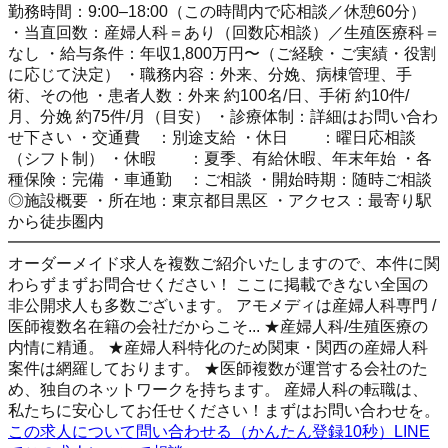
勤務時間：9:00–18:00（この時間内で応相談／休憩60分）
・当直回数：産婦人科＝あり（回数応相談）／生殖医療科＝
なし ・給与条件：年収1,800万円〜（ご経験・ご実績・役割
に応じて決定） ・職務内容：外来、分娩、病棟管理、手
術、その他 ・患者人数：外来 約100名/日、手術 約10件/
月、分娩 約75件/月（目安） ・診療体制：詳細はお問い合わ
せ下さい ・交通費 ：別途支給 ・休日 ：曜日応相談
（シフト制） ・休暇 ：夏季、有給休暇、年末年始 ・各
種保険：完備 ・車通勤 ：ご相談 ・開始時期：随時ご相談
◎施設概要 ・所在地：東京都目黒区 ・アクセス：最寄り駅
から徒歩圏内
━━━━━━━━━━━━━━━━━━━━━━━━━━━
オーダーメイド求人を複数ご紹介いたしますので、本件に関
わらずまずお問合せください！ ここに掲載できない全国の
非公開求人も多数ございます。 アモメディは産婦人科専門 /
医師複数名在籍の会社だからこそ... ★産婦人科/生殖医療の
内情に精通。 ★産婦人科特化のため関東・関西の産婦人科
案件は網羅しております。 ★医師複数が運営する会社のた
め、独自のネットワークを持ちます。 産婦人科の転職は、
私たちに安心してお任せください！まずはお問い合わせを。
この求人について問い合わせる（かんたん登録10秒）
LINE