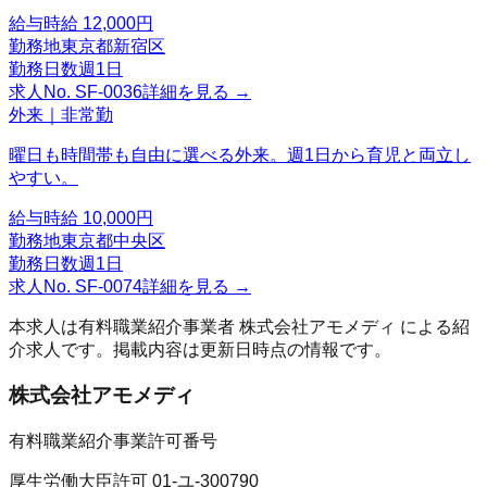
給与
時給 12,000円
勤務地
東京都新宿区
勤務日数
週1日
求人No.
SF-0036
詳細を見る →
外来｜非常勤
曜日も時間帯も自由に選べる外来。週1日から育児と両立し
やすい。
給与
時給 10,000円
勤務地
東京都中央区
勤務日数
週1日
求人No.
SF-0074
詳細を見る →
本求人は有料職業紹介事業者
株式会社アモメディ
による紹
介求人です。掲載内容は更新日時点の情報です。
株式会社アモメディ
有料職業紹介事業許可番号
厚生労働大臣許可 01-ユ-300790