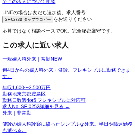
でこの求人について相談
LINEの場合は友だち追加後、求人番号
をお送りください
SF-0272
⧉ タップでコピー
応募ではなく相談ベースでOK。完全秘密厳守です。
この求人に近い求人
一般婦人科外来｜常勤
NEW
週4日からの婦人科外来・健診。フレキシブルに勤務できま
す。
年収
1,600〜2,500万円
勤務地
東京都豊島区
勤務日数
週4or5 フレキシブルに対応可
求人No.
SF-0252
詳細を見る →
外来｜非常勤
健診の婦人科診察に絞ったシンプルな外来。半日や隔週勤務
も選べる。