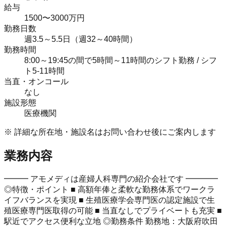
給与
1500〜3000万円
勤務日数
週3.5～5.5日（週32～40時間）
勤務時間
8:00～19:45の間で5時間～11時間のシフト勤務 / シフ
ト5-11時間
当直・オンコール
なし
施設形態
医療機関
※ 詳細な所在地・施設名はお問い合わせ後にご案内します
業務内容
━━━ アモメディは産婦人科専門の紹介会社です ━━━━
◎特徴・ポイント ■ 高額年俸と柔軟な勤務体系でワークラ
イフバランスを実現 ■ 生殖医療学会専門医の認定施設で生
殖医療専門医取得の可能 ■ 当直なしでプライベートも充実 ■
駅近でアクセス便利な立地 ◎勤務条件 勤務地：大阪府吹田