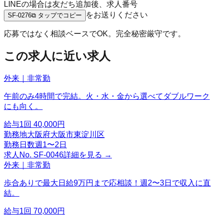
LINEの場合は友だち追加後、求人番号
をお送りください
SF-0276
⧉ タップでコピー
応募ではなく相談ベースでOK。完全秘密厳守です。
この求人に近い求人
外来｜非常勤
午前のみ4時間で完結。火・水・金から選べてダブルワーク
にも向く。
給与
1回 40,000円
勤務地
大阪府大阪市東淀川区
勤務日数
週1〜2日
求人No.
SF-0046
詳細を見る →
外来｜非常勤
歩合ありで最大日給9万円まで応相談！週2〜3日で収入に直
結。
給与
1回 70,000円