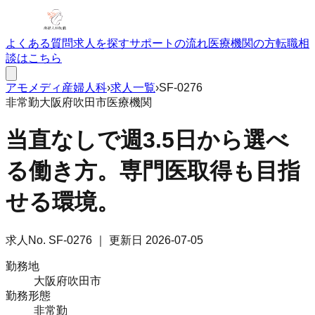
よくある質問
求人を探す
サポートの流れ
医療機関の方
転職相
談はこちら
アモメディ
産婦人科
›
求人一覧
›
SF-0276
非常勤
大阪府吹田市
医療機関
当直なしで週3.5日から選べ
る働き方。専門医取得も目指
せる環境。
求人No.
SF-0276
｜ 更新日
2026-07-05
勤務地
大阪府吹田市
勤務形態
非常勤