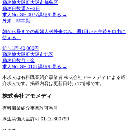
勤務地
大阪府大阪市都島区
勤務日数
週2〜3日
求人No.
SF-0077
詳細を見る →
外来｜非常勤
朝から昼までの産婦人科外来のみ。週1日から午後を自由に
使える。
給与
1回 40,000円
勤務地
大阪府大阪市北区
勤務日数
月・金
求人No.
SF-0101
詳細を見る →
本求人は有料職業紹介事業者
株式会社アモメディ
による紹
介求人です。掲載内容は更新日時点の情報です。
株式会社アモメディ
有料職業紹介事業許可番号
厚生労働大臣許可 01-ユ-300790