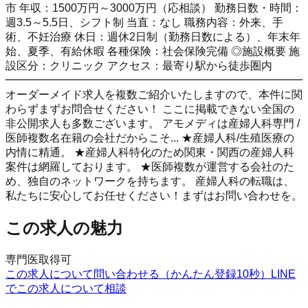
市 年収：1500万円～3000万円（応相談） 勤務日数・時間：
週3.5～5.5日、シフト制 当直：なし 職務内容：外来、手
術、不妊治療 休日：週休2日制（勤務日数による）、年末年
始、夏季、有給休暇 各種保険：社会保険完備 ◎施設概要 施
設区分：クリニック アクセス：最寄り駅から徒歩圏内
━━━━━━━━━━━━━━━━━━━━━━━━━━━
オーダーメイド求人を複数ご紹介いたしますので、本件に関
わらずまずお問合せください！ ここに掲載できない全国の
非公開求人も多数ございます。 アモメディは産婦人科専門 /
医師複数名在籍の会社だからこそ... ★産婦人科/生殖医療の
内情に精通。 ★産婦人科特化のため関東・関西の産婦人科
案件は網羅しております。 ★医師複数が運営する会社のた
め、独自のネットワークを持ちます。 産婦人科の転職は、
私たちに安心してお任せください！まずはお問い合わせを。
この求人の魅力
専門医取得可
この求人について問い合わせる（かんたん登録10秒）
LINE
でこの求人について相談