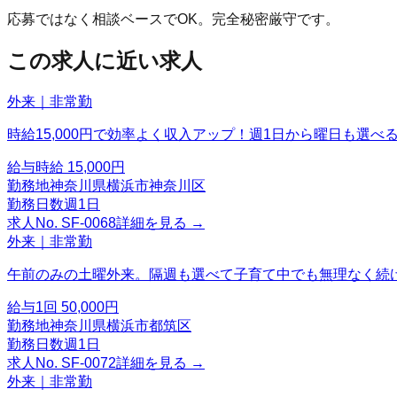
応募ではなく相談ベースでOK。完全秘密厳守です。
この求人に近い求人
外来｜非常勤
時給15,000円で効率よく収入アップ！週1日から曜日も選べ
給与
時給 15,000円
勤務地
神奈川県横浜市神奈川区
勤務日数
週1日
求人No.
SF-0068
詳細を見る →
外来｜非常勤
午前のみの土曜外来。隔週も選べて子育て中でも無理なく続
給与
1回 50,000円
勤務地
神奈川県横浜市都筑区
勤務日数
週1日
求人No.
SF-0072
詳細を見る →
外来｜非常勤