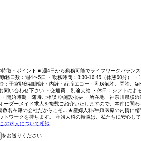
特徴・ポイント ■ 週4日から勤務可能でライフワークバランスを
数：週4〜5日 ・勤務時間：8:30-16:45（休憩60分） ・当
診：子宮頸部細胞診・内診・経膣エコー・乳房触診、問診、紹介
詳細はお問い合わせ下さい ・交通費：別途支給 ・休日：シフト
 ・開始時期：随時ご相談 ◎施設概要 ・所在地：神奈川県横
オーダーメイド求人を複数ご紹介いたしますので、本件に関わ
複数名在籍の会社だからこそ... ★産婦人科/生殖医療の内情
ットワークを持ちます。 産婦人科の転職は、私たちに安心し
Eでこの求人について相談
をお送りください