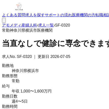
よくある質問
求人を探す
サポートの流れ
医療機関の方
転職相
アモメディ
産婦人科
›
求人一覧
›
SF-0320
常勤
神奈川県横浜市
医療機関
当直なしで健診に専念できます
求人No.
SF-0320
｜ 更新日
2026-07-05
勤務地
神奈川県横浜市
勤務形態
常勤
給与
年収 1,000〜1,600万円
勤務日数
週4〜5日
勤務時間