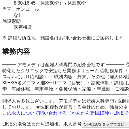
8:30-16:45（休憩60分） / 休憩60分
当直・オンコール
なし
施設形態
医療機関
※ 詳細な所在地・施設名はお問い合わせ後にご案内します
業務内容
━━━ アモメディは産婦人科専門の紹介会社です ━━━━ ◎
特化したクリニックで安定した業務ボリューム ◎勤務条件 ・勤務日
スキルにより応相談） ・職務内容：外来、その他（婦人科検
30〜35名／コマ × 週8〜10コマ（目安） ・診療体制：
季、有給休暇、年末年始 ・各種保険：完備 ・車通勤：ご相談
━━━━━━━━━━━━━━━━━━━━━━━━━━━ 
開求人も多数ございます。 アモメディは産婦人科専門 / 医師
しております。 ★医師複数が運営する会社のため、独自のネ
この求人について問い合わせる（かんたん登録10秒）
LIN
LINEの場合は友だち追加後、求人番号
SF-0320
⧉ タップでコピー