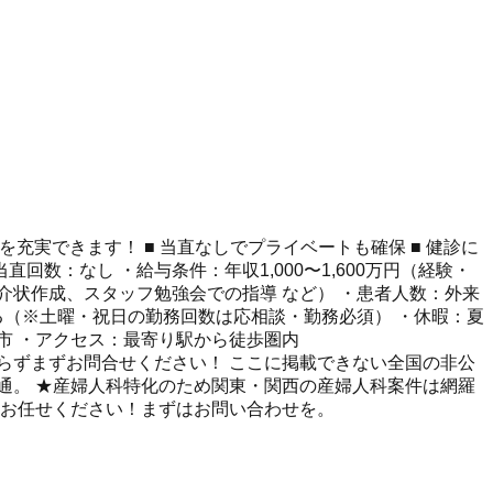
充実できます！ ■ 当直なしでプライベートも確保 ■ 健診に
直回数：なし ・給与条件：年収1,000〜1,600万円（経験・
状作成、スタッフ勉強会での指導 など） ・患者人数：外来
による（※土曜・祝日の勤務回数は応相談・勤務必須） ・休暇：夏
浜市 ・アクセス：最寄り駅から徒歩圏内
らずまずお問合せください！ ここに掲載できない全国の非公
に精通。 ★産婦人科特化のため関東・関西の産婦人科案件は網羅
てお任せください！まずはお問い合わせを。