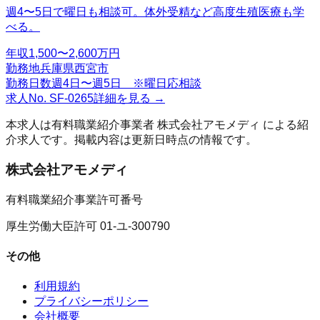
週4〜5日で曜日も相談可。体外受精など高度生殖医療も学
べる。
年収
1,500〜2,600万円
勤務地
兵庫県西宮市
勤務日数
週4日〜週5日 ※曜日応相談
求人No.
SF-0265
詳細を見る →
本求人は有料職業紹介事業者
株式会社アモメディ
による紹
介求人です。掲載内容は更新日時点の情報です。
株式会社アモメディ
有料職業紹介事業許可番号
厚生労働大臣許可 01-ユ-300790
その他
利用規約
プライバシーポリシー
会社概要