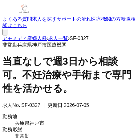
よくある質問
求人を探す
サポートの流れ
医療機関の方
転職相
談はこちら
アモメディ
産婦人科
›
求人一覧
›
SF-0327
非常勤
兵庫県神戸市
医療機関
当直なしで週3日から相談
可。不妊治療や手術まで専門
性を活かせる。
求人No.
SF-0327
｜ 更新日
2026-07-05
勤務地
兵庫県神戸市
勤務形態
非常勤