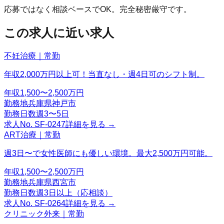
応募ではなく相談ベースでOK。完全秘密厳守です。
この求人に近い求人
不妊治療｜常勤
年収2,000万円以上可！当直なし・週4日可のシフト制。
年収
1,500〜2,500万円
勤務地
兵庫県神戸市
勤務日数
週3〜5日
求人No.
SF-0247
詳細を見る →
ART治療｜常勤
週3日〜で女性医師にも優しい環境。最大2,500万円可能。
年収
1,500〜2,500万円
勤務地
兵庫県西宮市
勤務日数
週3日以上（応相談）
求人No.
SF-0264
詳細を見る →
クリニック外来｜常勤