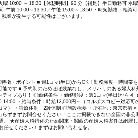
 火曜 10:00 ～ 18:30【休憩時間】90 分【補足】半日勤務可 水
勤務可 午前 10:00～13:30／午後 15:00～18:50 ・時短勤
度、残業が発生する可能性はございます。
特徴・ポイント ■ 週1コマ(半日)からOK！勤務頻度・時間帯
能です ■ 予約制のためほぼ残業なし、メリハリのある婦人科外
ブあり！ ◎勤務条件 ・勤務頻度：週1コマ(半日)から可（月
0）、土 9:00-14:00 ・給与条件：時給12,000円～（コルポス
40名/コマ） ・診療体制：2診体制 ◎施設概要 ・所在地：東京
らずまずお問合せください！ここに掲載できない全国の非公開求
に精通。 ★産婦人科特化のため関東・関西の産婦人科案件は網羅
てお任せください！まずはお問い合わせを。