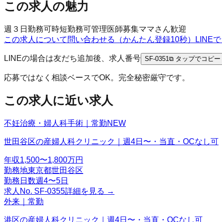
この求人の魅力
週３日勤務可
時短勤務可
管理医師募集
ママさん歓迎
この求人について問い合わせる（かんたん登録10秒）
LIN
LINEの場合は友だち追加後、求人番号
SF-0351
⧉ タップでコピー
応募ではなく相談ベースでOK。完全秘密厳守です。
この求人に近い求人
不妊治療・婦人科手術｜常勤
NEW
世田谷区の産婦人科クリニック｜週4日〜・当直・OCなし可
年収
1,500〜1,800万円
勤務地
東京都世田谷区
勤務日数
週4〜5日
求人No.
SF-0355
詳細を見る →
外来｜常勤
港区の産婦人科クリニック｜週4日〜・当直・OCなし可