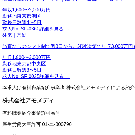
年収
1,600〜2,000万円
勤務地
東京都港区
勤務日数
週4〜5日
求人No.
SF-0360
詳細を見る →
外来｜常勤
当直なしのシフト制で週3日から。経験次第で年収3,000万円
年収
1,800〜3,000万円
勤務地
東京都中央区
勤務日数
週3〜5日
求人No.
SF-0025
詳細を見る →
本求人は有料職業紹介事業者
株式会社アモメディ
による紹介
株式会社アモメディ
有料職業紹介事業許可番号
厚生労働大臣許可 01-ユ-300790