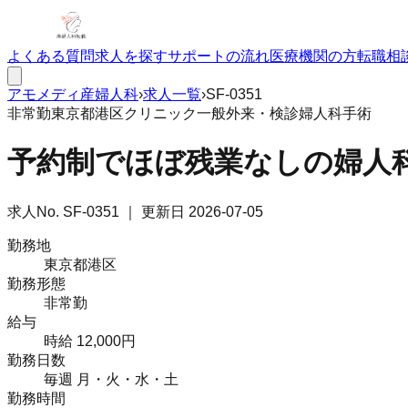
よくある質問
求人を探す
サポートの流れ
医療機関の方
転職相
アモメディ
産婦人科
›
求人一覧
›
SF-0351
非常勤
東京都港区
クリニック
一般外来・検診
婦人科手術
予約制でほぼ残業なしの婦人科
求人No.
SF-0351
｜ 更新日
2026-07-05
勤務地
東京都港区
勤務形態
非常勤
給与
時給 12,000円
勤務日数
毎週 月・火・水・土
勤務時間