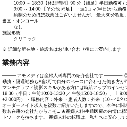
10:00 ～ 18:30【休憩時間】90 分【補足】半日勤務可 /
9:00 ～ 14:00 【その他 補足】 ・週1コマ(半日)から
約制のためほぼ残業はございませんが、 最大30分程
当直・オンコール
なし
施設形態
クリニック
※ 詳細な所在地・施設名はお問い合わせ後にご案内します
業務内容
━━━ アモメディは産婦人科専門の紹介会社です ━━━━ ◎
勤務・隔週勤務も相談可で自分のペースに合わせた働き方が可
マンモグラフィ読影スキルがある方には時給アップのインセンティ
18:30（半日：午前10:00-13:30 ／ 午後15:00-18:5
+2,000円） ・職務内容：外来 ・患者人数：外来（10～
オーダーメイド求人を複数ご紹介いたしますので、本件に関わ
数名在籍の会社だからこそ... ★産婦人科/生殖医療の内情
トワークを持ちます。 産婦人科の転職は、私たちに安心し