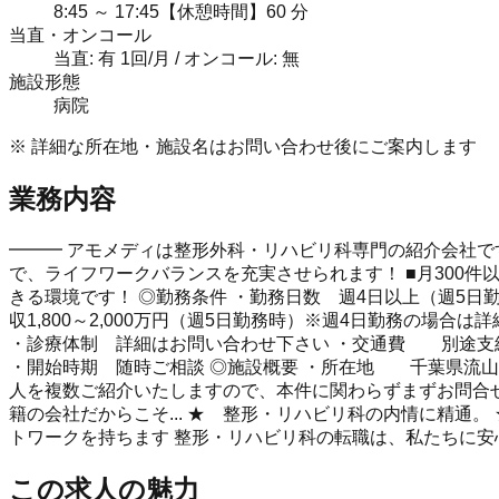
8:45 ～ 17:45【休憩時間】60 分
当直・オンコール
当直: 有 1回/月 / オンコール: 無
施設形態
病院
※ 詳細な所在地・施設名はお問い合わせ後にご案内します
業務内容
━━━ アモメディは整形外科・リハビリ科専門の紹介会社です 
で、ライフワークバランスを充実させられます！ ■月300
きる環境です！ ◎勤務条件 ・勤務日数 週4日以上（週5日勤務可）
収1,800～2,000万円（週5日勤務時）※週4日勤務の場合
・診療体制 詳細はお問い合わせ下さい ・交通費 別途
・開始時期 随時ご相談 ◎施設概要 ・所在地 千葉県流山
人を複数ご紹介いたしますので、本件に関わらずまずお問合せ
籍の会社だからこそ... ★ 整形・リハビリ科の内情に精通
トワークを持ちます 整形・リハビリ科の転職は、私たちに
この求人の魅力