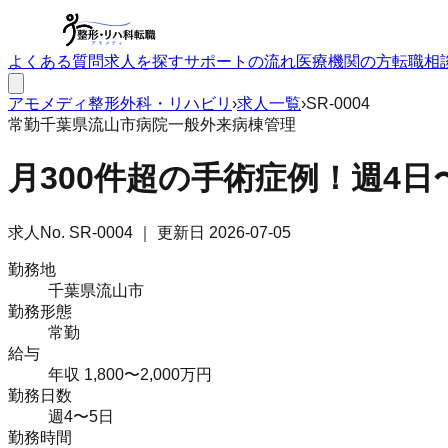
よくある質問
求人を探す
サポートの流れ
医療機関の方
転職相
アモメディ
整形外科・リハビリ
›
求人一覧
›
SR-0004
常勤
千葉県流山市
病院
一般外来
病棟管理
月300件超の手術症例！週4日〜可
求人No.
SR-0004
｜ 更新日
2026-07-05
勤務地
千葉県流山市
勤務形態
常勤
給与
年収 1,800〜2,000万円
勤務日数
週4〜5日
勤務時間