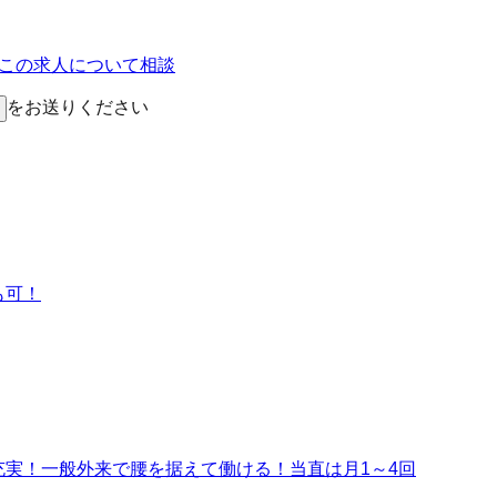
Eでこの求人について相談
をお送りください
も可！
充実！一般外来で腰を据えて働ける！当直は月1～4回