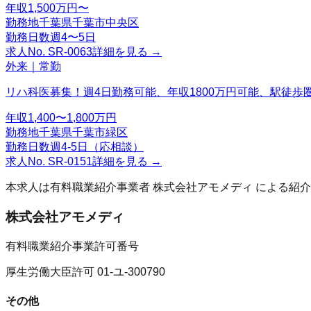
年収
1,500万円〜
勤務地
千葉県千葉市中央区
勤務日数
週4〜5日
求人No.
SR-0063
詳細を見る →
外来｜常勤
リハ科医募集！週4日勤務可能、年収1800万円可能、駅徒歩
年収
1,400〜1,800万円
勤務地
千葉県千葉市緑区
勤務日数
週4-5日（応相談）
求人No.
SR-0151
詳細を見る →
本求人は有料職業紹介事業者
株式会社アモメディ
による紹介
株式会社アモメディ
有料職業紹介事業許可番号
厚生労働大臣許可 01-ユ-300790
その他