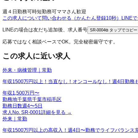
週４日勤務可
時短勤務可
ママさん歓迎
この求人について問い合わせる（かんたん登録10秒）
LIN
LINEの場合は友だち追加後、求人番号
SR-0004
⧉ タップでコピー
応募ではなく相談ベースでOK。完全秘密厳守です。
この求人に近い求人
外来・病棟管理｜常勤
年収1500万円以上！当直なし！オンコールなし！週4日勤務
年収
1,500万円〜
勤務地
千葉県千葉市稲毛区
勤務日数
週4〜5日
求人No.
SR-0001
詳細を見る →
外来｜常勤
年収1500万円以上の高収入！週4日〜勤務でライフバランス