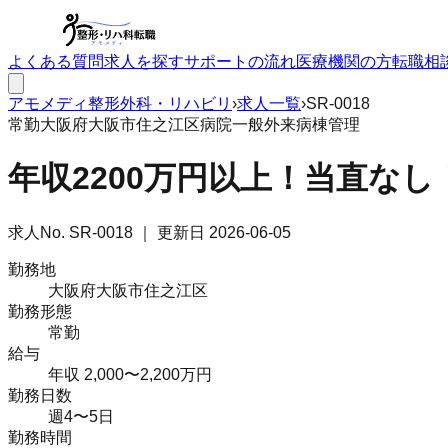
よくある質問
求人を探す
サポートの流れ
医療機関の方
転職相
アモメディ
整形外科・リハビリ
›
求人一覧
›
SR-0018
常勤
大阪府大阪市住之江区
病院
一般外来
病棟管理
年収2200万円以上！当直な
求人No.
SR-0018
｜ 更新日
2026-06-05
勤務地
大阪府大阪市住之江区
勤務形態
常勤
給与
年収 2,000〜2,200万円
勤務日数
週4〜5日
勤務時間