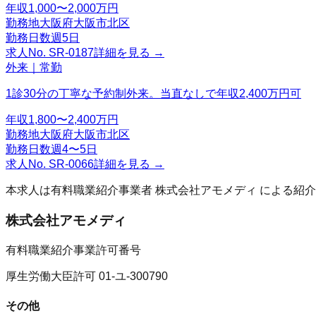
年収
1,000〜2,000万円
勤務地
大阪府大阪市北区
勤務日数
週5日
求人No.
SR-0187
詳細を見る →
外来｜常勤
1診30分の丁寧な予約制外来。当直なしで年収2,400万円可
年収
1,800〜2,400万円
勤務地
大阪府大阪市北区
勤務日数
週4〜5日
求人No.
SR-0066
詳細を見る →
本求人は有料職業紹介事業者
株式会社アモメディ
による紹介
株式会社アモメディ
有料職業紹介事業許可番号
厚生労働大臣許可 01-ユ-300790
その他