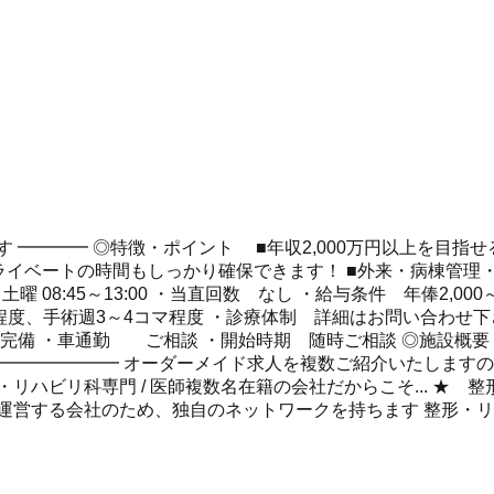
 ━━━━ ◎特徴・ポイント ■年収2,000万円以上を目指
ライベートの時間もしっかり確保できます！ ■外来・病棟管理
 / 土曜 08:45～13:00 ・当直回数 なし ・給与条件 年俸2
名程度、手術週3～4コマ程度 ・診療体制 詳細はお問い合
完備 ・車通勤 ご相談 ・開始時期 随時ご相談 ◎施設概要
━━━━━━━ オーダーメイド求人を複数ご紹介いたしますの
リハビリ科専門 / 医師複数名在籍の会社だからこそ... ★ 
運営する会社のため、独自のネットワークを持ちます 整形・