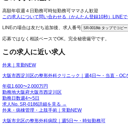
高額年収
週４日勤務可
時短勤務可
ママさん歓迎
この求人について問い合わせる（かんたん登録10秒）
LIN
LINEの場合は友だち追加後、求人番号
SR-0018
⧉ タップでコピー
応募ではなく相談ベースでOK。完全秘密厳守です。
この求人に近い求人
外来｜常勤
NEW
大阪市西淀川区の整形外科クリニック｜週4日〜・当直・OC
年収
1,600〜2,000万円
勤務地
大阪府大阪市西淀川区
勤務日数
週4〜5日
求人No.
SR-0186
詳細を見る →
外来・病棟管理・上肢手術｜常勤
NEW
大阪市北区の整形外科病院｜週5日〜・時短勤務可